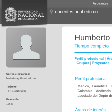
Aspirantes
docentes.unal.edu.co
Humberto 
Tiempo completo
Perfil profesional
|
Áre
|
Grupos
|
Proyectos
Correo electrónico:
Perfil profesional
harboledag@unal.edu.co
Médico, Genetista, 
Teléfono:
Colombia, dedicado
+57 (1) 316 5000
asociado del Depto de
Extensión:
11623
Áreas de interés