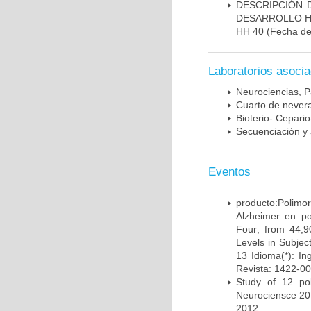
DESCRIPCIÓN 
DESARROLLO HI
HH 40
(Fecha de 
Laboratorios asoci
Neurociencias, P
Cuarto de nevera
Bioterio- Cepario
Secuenciación y 
Eventos
producto:Poli
Alzheimer en po
Four; from 44,9
Levels in Subject
13 Idioma(*): In
Revista: 1422-00
Study of 12 pol
Neurociensce 20
2012.