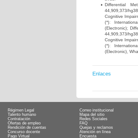
Differential 
44,909,373/hg38)
Cognitive Impairm
(*): Internati
(Electronic); Di
44,909,373/hg38)
Cognitive Impairm
(*): Internati
(Electronic), Wh
Enlaces
Régimen Legal
Correo institucional
Talento humano
Mapa del sitio
Contratación
Redes Sociales
Ofertas de empleo
FAQ
Rendición de cuentas
Quejas y reclamos
Concurso docente
Atención en línea
Pago Virtual
Encuesta