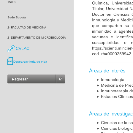
15039
Química, Universida
Titular, Universidad
Doctor en Ciencias 
Sede Bogotá
Inmunología y Medici
que comparten su in
2- FACULTAD DE MEDICINA
inmunidad a agentes 
vacunas e identifi
2- DEPARTAMENTO DE MICROBIOLOGÍA
susceptibilidad o
https://scienti.mincie
CVLAC
cod_rh=0000259942
Descargar hoja de vida
Áreas de interés
Regresar
Inmunología
Medicina de Prec
Inmunoterapia d
Estudios Clínicos
Áreas de investigac
Ciencias de la sa
Ciencias biológi