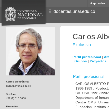
Aspirantes
docentes.unal.edu.co
Carlos Alb
Exclusiva
Perfil profesional
|
Áre
|
Grupos
|
Proyectos
Perfil profesional
Correo electrónico:
CARLOS ALBERTO PAR
caparral@unal.edu.co
1986-1989 : Posdocto
CA. USA. 1991-1996: 
Teléfono:
Department of Inmuno
+57 (1) 316 5000
Centre OMS, Univers
Fundación Instituto
Extensión: