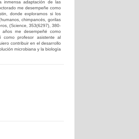
la inmensa adaptación de las
l doctorado me desempeñe como
stin, donde exploramos si los
 (humanos, chimpancés, gorilas
ros, (Science, 353(6297), 380-
e 5 años me desempeñé como
 como profesor asistente al
ero contribuir en el desarrollo
olución microbiana y la biología