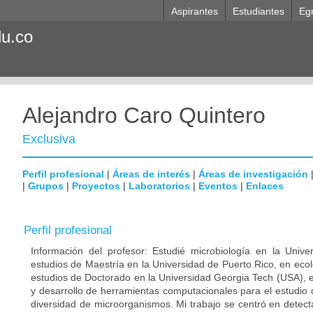
Aspirantes
Estudiantes
Eg
du.co
Alejandro Caro Quintero
Exclusiva
Perfil profesional
|
Áreas de interés
|
Áreas de investigación
|
Grupos
|
Proyectos
|
Laboratorios
|
Eventos
|
Enlaces
Perfil profesional
Información del profesor: Estudié microbiología en la Unive
estudios de Maestría en la Universidad de Puerto Rico, en eco
estudios de Doctorado en la Universidad Georgia Tech (USA), 
y desarrollo de herramientas computacionales para el estudio 
diversidad de microorganismos. Mi trabajo se centró en detect