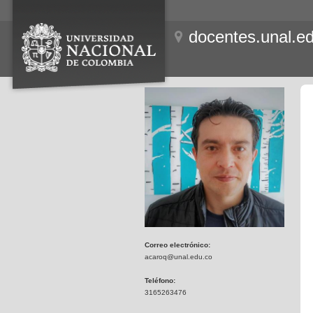
docentes.unal.e
Correo electrónico:
acaroq@unal.edu.co
Teléfono:
3165263476