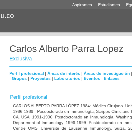
Aspirantes
Estudiantes
Eg
du.co
Carlos Alberto Parra Lopez
Exclusiva
Perfil profesional
|
Áreas de interés
|
Áreas de investigación
|
Grupos
|
Proyectos
|
Laboratorios
|
Eventos
|
Enlaces
Perfil profesional
CARLOS ALBERTO PARRA LÓPEZ 1984: Médico Cirujano. Unive
1986-1989 : Posdoctorado en Inmunología, Scripps Clinic and 
CA. USA. 1991-1996: Postdoctorado en Inmunología, Washingto
Department of Inmunology. 1996-1999: Postdoctorado en Inmun
Centre OMS, Universite de Lausanne Inmunology. Suiza. 200