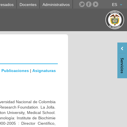
resados
Docentes
Administrativos
ES
|
Publicaciones
|
Asignaturas
rsidad Nacional de Colombia
Research Foundation. La Jolla.
n University, Medical School.
ología: Institute de Biochimie
0-2005 : Director Científico,