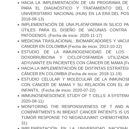
HACIA LA IMPLEMENTACIÓN DE UN PROGRAMA DE
PARA EL DIAGNÓSTICO Y TRATAMIENTO DEL 
UNIVERSITARIO NACIONAL (HUN) EN LA ERA DEL PO
2018-08-13)
IMPLEMENTACIÓN DE UNA PLATAFORMA IN SILICO PA
ÚTILES PARA EL DISEÑO DE VACUNAS CONTRA 
PATÓGENOS.
(Fecha de inicio: 2020-11-17)
MEDICINA TRASLACIONAL: BIOMARCADORES Y VACU
CANCER EN COLOMBIA
(Fecha de inicio: 2013-10-22)
ESTUDIO DE LA INMUNOGENICIDAD DE LOS 
DOXORRUBICINA Y CICLOFOSFAMIDA UTILIZA
ADYUVANTE EN PACIENTES CON CÁNCER DE MAMA
(Fe
HACIA LA IMPLEMENTACIÓN DE DISTINTAS ESTRATEG
CÁNCER EN COLOMBIA
(Fecha de inicio: 2018-11-19)
ESTUDIO CELULAR Y MOLECULAR DE LA INMUNOS
CON CÁNCER DE MAMA Y SU RELACIÓN CON EL A
INFANTIL.
(Fecha de inicio: 2020-07-22)
IMMUNOSENESCENCE STUDY OF T CELLS: A SYSTEM
2020-08-11)
MONITORING THE RESPONSIVENESS OF T AND A
COMPARTMENTS IN BREAST CANCER PATIENTS IS US
TUMOR RESPONSE TO NEOADJUVANT CHEMOTHERA
31)
IMPLEMENTACIÓN EN LA UNIVERSIDAD NACION