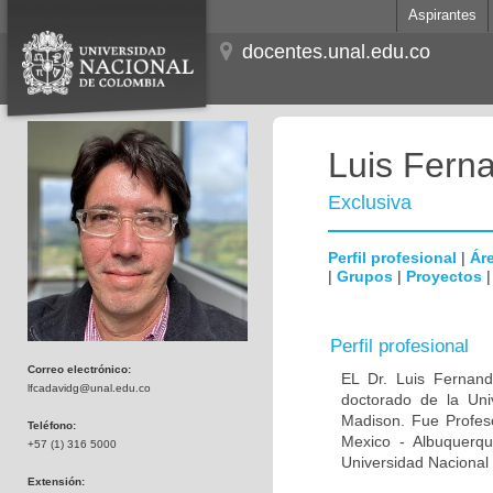
Aspirantes
docentes.unal.edu.co
Luis Fern
Exclusiva
Perfil profesional
|
Áre
|
Grupos
|
Proyectos
Perfil profesional
Correo electrónico:
EL Dr. Luis Fernan
lfcadavidg@unal.edu.co
doctorado de la Uni
Madison. Fue Profeso
Teléfono:
Mexico - Albuquerque
+57 (1) 316 5000
Universidad Nacional 
Extensión: