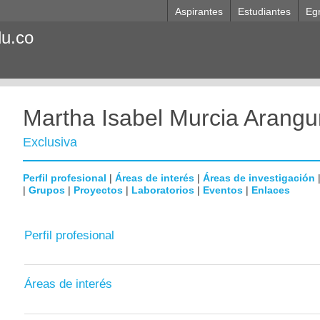
Aspirantes
Estudiantes
Eg
du.co
Martha Isabel Murcia Arangu
Exclusiva
Perfil profesional
|
Áreas de interés
|
Áreas de investigación
|
Grupos
|
Proyectos
|
Laboratorios
|
Eventos
|
Enlaces
Perfil profesional
Áreas de interés