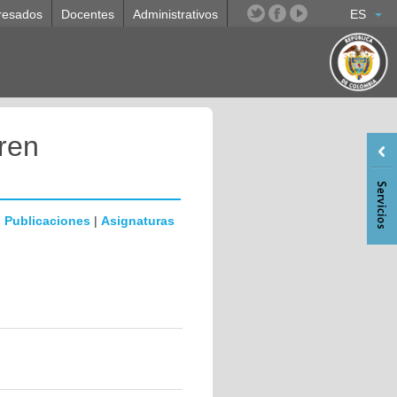
resados
Docentes
Administrativos
ES
ren
|
Publicaciones
|
Asignaturas