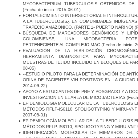
MYCOBACTERIUM TUBERCULOSIS OBTENIDOS DE I
(Fecha de inicio: 2015-06-01)
FORTALECIMIENTO INTERSECTORIAL E INTERCULTURA
A LA TUBERCULOSIS¿ EN COMUNIDADES INDÍGENAS
TRAPECIO AMAZÓNICO. (PARTE 1- PUERTO NARIÑO)
(
BÚSQUEDA DE MARCADORES GENÓMICOS Y LIPÍD
COLOMBIENSE, UNA MICOBACTERIA POTEN
PERTENECIENTE AL COMPLEJO MAC
(Fecha de inicio: 
EVALUACIÓN DE LA HIBRIDACIÓN CROMOGÉNIC
HERRAMIENTA DIAGNÓSTICA PARA MYCOBACTE
MUESTRAS DE TEJIDO INCLUIDO EN BLOQUES DE PAR
08-05)
--ESTUDIO PILOTO PARA LA DETERMINACIÓN DE ANT
ORINA DE PACIENTES VIH POSITIVOS EN LA CIUDAD
2014-09-22)
APOYO A ESTUDIANTES DE PRE Y POSGRADO Y A DO
INVESTIGACION EN EL AREA DE MICOBACTERIAS
(Fecha
EPIDEMIOLOGÍA MOLECULAR DE LA TUBERCULOSIS E
MÉTODOS RFLP-IS6110, SPOLIGOTYPING Y MIRU-VNTR"
2007-08-01)
EPIDEMIOLOGÍA MOLECULAR DE LA TUBERCULOSIS E
MÉTODOS RFLP-IS6110, SPOLIGOTYPING Y MIRU-VNT
IDENTIFICACIÓN MOLECULAR DE MIEMBROS DEL