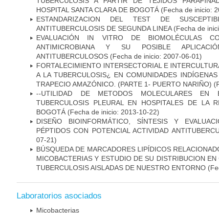
TUBERCULOSIS A PARTIR DE TEJIDOS PARAFIN
HOSPITAL SANTA CLARA DE BOGOTÁ
(Fecha de inicio: 
ESTANDARIZACION DEL TEST DE SUSCEPTIB
ANTITUBERCULOSIS DE SEGUNDA LINEA
(Fecha de inic
EVALUACIÓN IN VITRO DE BIOMOLÉCULAS CO
ANTIMICROBIANA Y SU POSIBLE APLICAC
ANTITUBERCULOSOS
(Fecha de inicio: 2007-06-01)
FORTALECIMIENTO INTERSECTORIAL E INTERCULTURA
A LA TUBERCULOSIS¿ EN COMUNIDADES INDÍGENAS
TRAPECIO AMAZÓNICO. (PARTE 1- PUERTO NARIÑO)
(
--UTILIDAD DE METODOS MOLECULARES EN 
TUBERCULOSIS PLEURAL EN HOSPITALES DE LA R
BOGOTÁ
(Fecha de inicio: 2013-10-22)
DISEÑO BIOINFORMÁTICO, SÍNTESIS Y EVALUAC
PÉPTIDOS CON POTENCIAL ACTIVIDAD ANTITUBERC
07-21)
BÚSQUEDA DE MARCADORES LIPÍDICOS RELACIONADO
MICOBACTERIAS Y ESTUDIO DE SU DISTRIBUCION E
TUBERCULOSIS AISLADAS DE NUESTRO ENTORNO
(Fec
Laboratorios asociados
Micobacterias