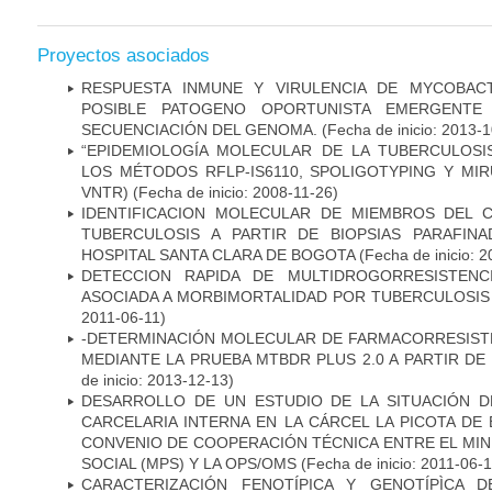
Proyectos asociados
RESPUESTA INMUNE Y VIRULENCIA DE MYCOBAC
POSIBLE PATOGENO OPORTUNISTA EMERGENTE E
SECUENCIACIÓN DEL GENOMA.
(Fecha de inicio: 2013-
“EPIDEMIOLOGÍA MOLECULAR DE LA TUBERCULOSI
LOS MÉTODOS RFLP-IS6110, SPOLIGOTYPING Y MIRUS
VNTR)
(Fecha de inicio: 2008-11-26)
IDENTIFICACION MOLECULAR DE MIEMBROS DEL 
TUBERCULOSIS A PARTIR DE BIOPSIAS PARAFIN
HOSPITAL SANTA CLARA DE BOGOTA
(Fecha de inicio: 
DETECCION RAPIDA DE MULTIDROGORRESISTENC
ASOCIADA A MORBIMORTALIDAD POR TUBERCULOSIS
2011-06-11)
-DETERMINACIÓN MOLECULAR DE FARMACORRESISTE
MEDIANTE LA PRUEBA MTBDR PLUS 2.0 A PARTIR D
de inicio: 2013-12-13)
DESARROLLO DE UN ESTUDIO DE LA SITUACIÓN D
CARCELARIA INTERNA EN LA CÁRCEL LA PICOTA D
CONVENIO DE COOPERACIÓN TÉCNICA ENTRE EL MIN
SOCIAL (MPS) Y LA OPS/OMS
(Fecha de inicio: 2011-06-1
CARACTERIZACIÓN FENOTÍPICA Y GENOTÍPÌCA D