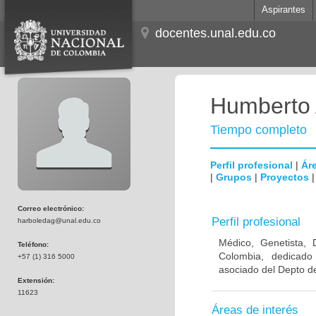
Aspirantes
docentes.unal.edu.co
Humberto 
Tiempo completo
Perfil profesional
|
Áre
|
Grupos
|
Proyectos
Correo electrónico:
Perfil profesional
harboledag@unal.edu.co
Médico, Genetista, 
Teléfono:
Colombia, dedicado
+57 (1) 316 5000
asociado del Depto de
Extensión:
11623
Áreas de interés