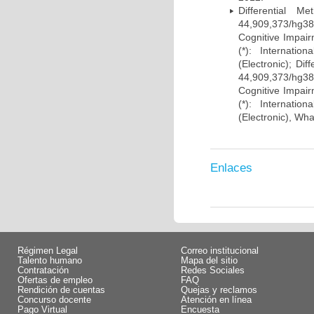
Differential 
44,909,373/hg38)
Cognitive Impairm
(*): Internati
(Electronic); Di
44,909,373/hg38)
Cognitive Impairm
(*): Internati
(Electronic), Wh
Enlaces
Régimen Legal
Correo institucional
Talento humano
Mapa del sitio
Contratación
Redes Sociales
Ofertas de empleo
FAQ
Rendición de cuentas
Quejas y reclamos
Concurso docente
Atención en línea
Pago Virtual
Encuesta