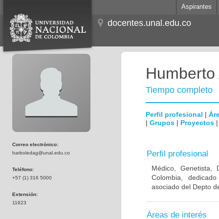
Aspirantes
docentes.unal.edu.co
Humberto 
Tiempo completo
Perfil profesional
|
Áre
|
Grupos
|
Proyectos
Correo electrónico:
Perfil profesional
harboledag@unal.edu.co
Médico, Genetista, 
Teléfono:
Colombia, dedicado
+57 (1) 316 5000
asociado del Depto de
Extensión:
11623
Áreas de interés