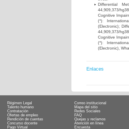
Differential 
44,909,373/hg38)
Cognitive Impairm
(*): Internati
(Electronic); Di
44,909,373/hg38)
Cognitive Impairm
(*): Internati
(Electronic), Wh
Enlaces
Régimen Legal
Correo institucional
Talento humano
Mapa del sitio
Contratación
Redes Sociales
Ofertas de empleo
FAQ
Rendición de cuentas
Quejas y reclamos
Concurso docente
Atención en línea
Pago Virtual
Encuesta