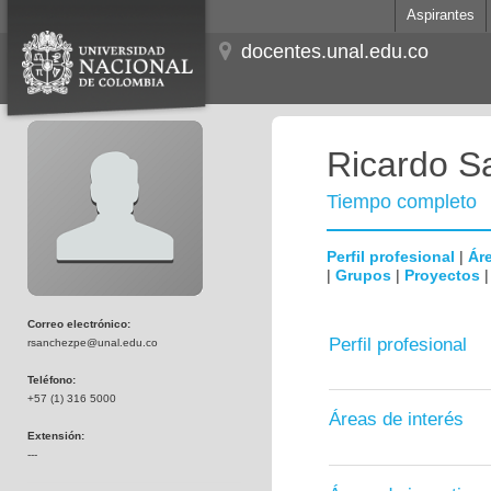
Aspirantes
docentes.unal.edu.co
Ricardo S
Tiempo completo
Perfil profesional
|
Áre
|
Grupos
|
Proyectos
Correo electrónico:
Perfil profesional
rsanchezpe@unal.edu.co
Teléfono:
+57 (1) 316 5000
Áreas de interés
Extensión:
---