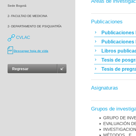
Áreas de investigac
Sede Bogotá
2- FACULTAD DE MEDICINA
Publicaciones
2- DEPARTAMENTO DE PSIQUIATRÍA
Publicaciones 
CVLAC
Publicaciones
Libros publica
Descargar hoja de vida
Tesis de posg
Tesis de pregr
Regresar
Asignaturas
Grupos de investig
GRUPO DE INV
EVALUACIÓN DE
INVESTIGACION
MÉTODOS E I