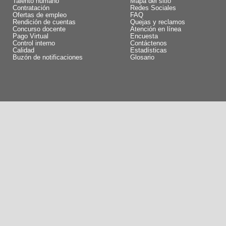
Talento humano
Mapa del sitio
Contratación
Redes Sociales
Ofertas de empleo
FAQ
Rendición de cuentas
Quejas y reclamos
Concurso docente
Atención en línea
Pago Virtual
Encuesta
Control interno
Contáctenos
Calidad
Estadísticas
Buzón de notificaciones
Glosario