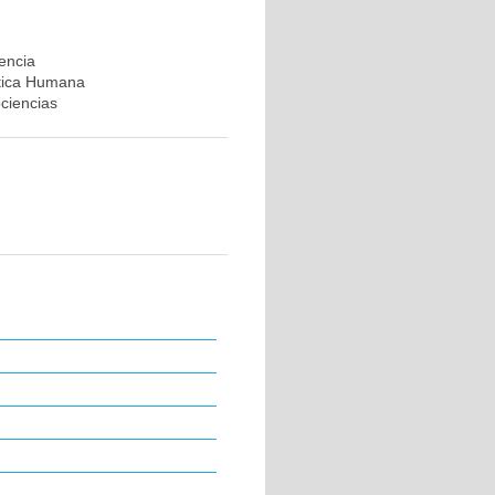
rencia
ética Humana
ociencias