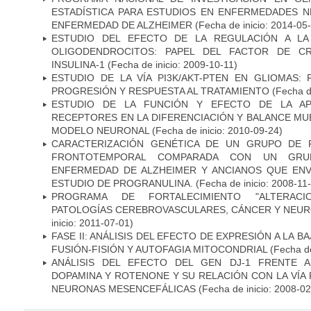
ESTADÍSTICA PARA ESTUDIOS EN ENFERMEDADES NE
ENFERMEDAD DE ALZHEIMER
(Fecha de inicio: 2014-05
ESTUDIO DEL EFECTO DE LA REGULACIÓN A LA
OLIGODENDROCITOS: PAPEL DEL FACTOR DE CR
INSULINA-1
(Fecha de inicio: 2009-10-11)
ESTUDIO DE LA VÍA PI3K/AKT-PTEN EN GLIOMAS: R
PROGRESIÓN Y RESPUESTA AL TRATAMIENTO
(Fecha de
ESTUDIO DE LA FUNCIÓN Y EFECTO DE LA AP
RECEPTORES EN LA DIFERENCIACIÓN Y BALANCE MU
MODELO NEURONAL
(Fecha de inicio: 2010-09-24)
CARACTERIZACIÓN GENÉTICA DE UN GRUPO DE 
FRONTOTEMPORAL COMPARADA CON UN GRU
ENFERMEDAD DE ALZHEIMER Y ANCIANOS QUE EN
ESTUDIO DE PROGRANULINA.
(Fecha de inicio: 2008-11
PROGRAMA DE FORTALECIMIENTO "ALTERAC
PATOLOGÍAS CEREBROVASCULARES, CÁNCER Y NEU
inicio: 2011-07-01)
FASE II: ANÁLISIS DEL EFECTO DE EXPRESIÓN A LA B
FUSIÓN-FISIÓN Y AUTOFAGIA MITOCONDRIAL
(Fecha de
ANÁLISIS DEL EFECTO DEL GEN DJ-1 FRENTE A 
DOPAMINA Y ROTENONE Y SU RELACIÓN CON LA VÍA 
NEURONAS MESENCEFÁLICAS
(Fecha de inicio: 2008-0