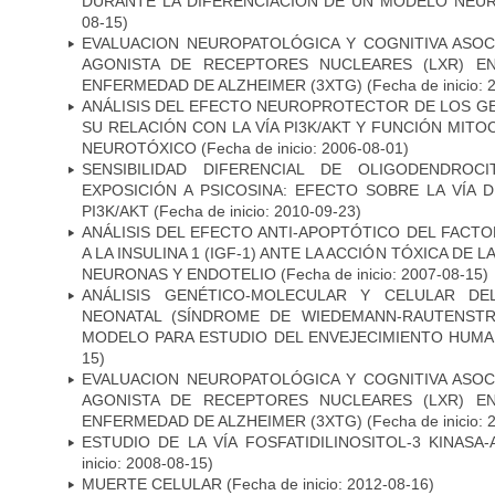
DURANTE LA DIFERENCIACIÓN DE UN MODELO NEU
08-15)
EVALUACION NEUROPATOLÓGICA Y COGNITIVA ASOC
AGONISTA DE RECEPTORES NUCLEARES (LXR) E
ENFERMEDAD DE ALZHEIMER (3XTG)
(Fecha de inicio: 
ANÁLISIS DEL EFECTO NEUROPROTECTOR DE LOS GEN
SU RELACIÓN CON LA VÍA PI3K/AKT Y FUNCIÓN MIT
NEUROTÓXICO
(Fecha de inicio: 2006-08-01)
SENSIBILIDAD DIFERENCIAL DE OLIGODENDRO
EXPOSICIÓN A PSICOSINA: EFECTO SOBRE LA VÍA 
PI3K/AKT
(Fecha de inicio: 2010-09-23)
ANÁLISIS DEL EFECTO ANTI-APOPTÓTICO DEL FACTO
A LA INSULINA 1 (IGF-1) ANTE LA ACCIÓN TÓXICA DE
NEURONAS Y ENDOTELIO
(Fecha de inicio: 2007-08-15)
ANÁLISIS GENÉTICO-MOLECULAR Y CELULAR DE
NEONATAL (SÍNDROME DE WIEDEMANN-RAUTENSTR
MODELO PARA ESTUDIO DEL ENVEJECIMIENTO HUM
15)
EVALUACION NEUROPATOLÓGICA Y COGNITIVA ASOC
AGONISTA DE RECEPTORES NUCLEARES (LXR) E
ENFERMEDAD DE ALZHEIMER (3XTG)
(Fecha de inicio: 
ESTUDIO DE LA VÍA FOSFATIDILINOSITOL-3 KINASA
inicio: 2008-08-15)
MUERTE CELULAR
(Fecha de inicio: 2012-08-16)