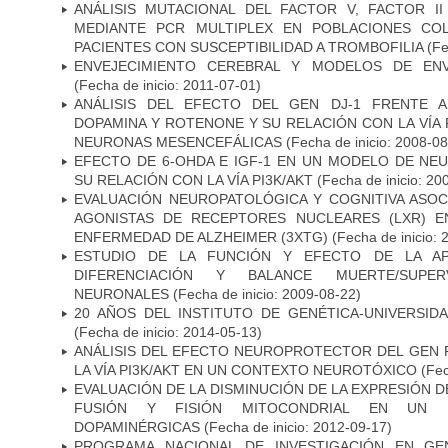
ANÁLISIS MUTACIONAL DEL FACTOR V, FACTOR I
MEDIANTE PCR MULTIPLEX EN POBLACIONES CO
PACIENTES CON SUSCEPTIBILIDAD A TROMBOFILIA
(Fe
ENVEJECIMIENTO CEREBRAL Y MODELOS DE ENV
(Fecha de inicio: 2011-07-01)
ANÁLISIS DEL EFECTO DEL GEN DJ-1 FRENTE A 
DOPAMINA Y ROTENONE Y SU RELACIÓN CON LA VÍA 
NEURONAS MESENCEFÁLICAS
(Fecha de inicio: 2008-0
EFECTO DE 6-OHDA E IGF-1 EN UN MODELO DE NE
SU RELACIÓN CON LA VÍA PI3K/AKT
(Fecha de inicio: 20
EVALUACIÓN NEUROPATOLÓGICA Y COGNITIVA ASOC
AGONISTAS DE RECEPTORES NUCLEARES (LXR) 
ENFERMEDAD DE ALZHEIMER (3XTG)
(Fecha de inicio: 
ESTUDIO DE LA FUNCIÓN Y EFECTO DE LA AP
DIFERENCIACIÓN Y BALANCE MUERTE/SUPE
NEURONALES
(Fecha de inicio: 2009-08-22)
20 AÑOS DEL INSTITUTO DE GENÉTICA-UNIVERSID
(Fecha de inicio: 2014-05-13)
ANÁLISIS DEL EFECTO NEUROPROTECTOR DEL GEN 
LA VÍA PI3K/AKT EN UN CONTEXTO NEUROTÓXICO
(Fec
EVALUACIÓN DE LA DISMINUCIÓN DE LA EXPRESIÓN 
FUSIÓN Y FISIÓN MITOCONDRIAL EN UN
DOPAMINÉRGICAS
(Fecha de inicio: 2012-09-17)
PROGRAMA NACIONAL DE INVESTIGACIÓN EN GEN