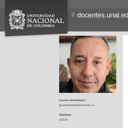
docentes.unal.e
Correo electrónico:
gharboledab@unal.edu.co
Teléfono:
11614