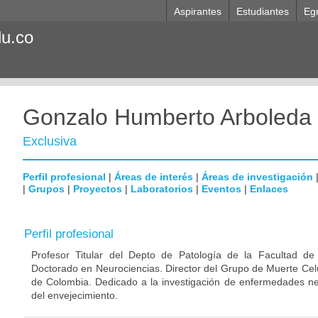
Aspirantes
Estudiantes
Eg
du.co
Gonzalo Humberto Arboleda
Exclusiva
Perfil profesional
|
Áreas de interés
|
Áreas de investigación
|
Grupos
|
Proyectos
|
Laboratorios
|
Eventos
|
Enlaces
Perfil profesional
Profesor Titular del Depto de Patología de la Facultad de
Doctorado en Neurociencias. Director del Grupo de Muerte Celu
de Colombia. Dedicado a la investigación de enfermedades ne
del envejecimiento.