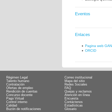
Eventos
Enlaces
Pagina web GA
ORCID
Régimen Legal
Correo institucional
Talento humano
Mapa del sitio
Contratación
Redes Sociales
Ofertas de empleo
FAQ
Rendición de cuentas
Quejas y reclamos
Concurso docente
Atención en línea
Pago Virtual
Encuesta
Control interno
Contáctenos
Calidad
Estadísticas
Buzón de notificaciones
Glosario