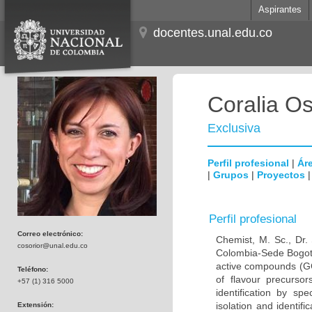
Aspirantes
docentes.unal.edu.co
Coralia O
Exclusiva
Perfil profesional
|
Áre
|
Grupos
|
Proyectos
Perfil profesional
Correo electrónico:
Chemist, M. Sc., Dr.
cosorior@unal.edu.co
Colombia-Sede Bogotá.
active compounds (GC
Teléfono:
of flavour precurso
+57 (1) 316 5000
identification by s
isolation and identif
Extensión: