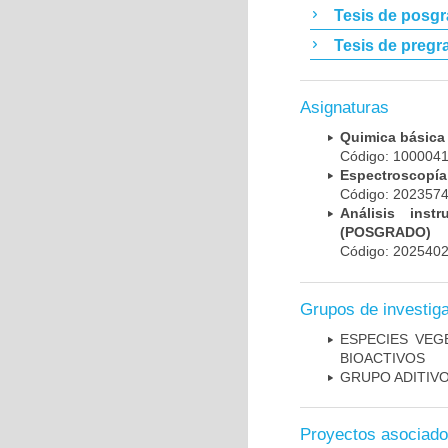
Tesis de posg
Tesis de pregr
Asignaturas
Quimica básic
Código: 10000
Espectroscopí
Código: 20235
Análisis inst
(POSGRADO)
Código: 202540
Grupos de investig
ESPECIES VE
BIOACTIVOS
GRUPO ADITIV
Proyectos asociad