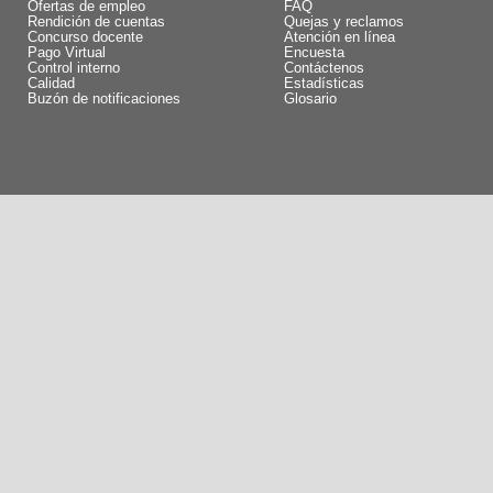
Ofertas de empleo
FAQ
Rendición de cuentas
Quejas y reclamos
Concurso docente
Atención en línea
Pago Virtual
Encuesta
Control interno
Contáctenos
Calidad
Estadísticas
Buzón de notificaciones
Glosario