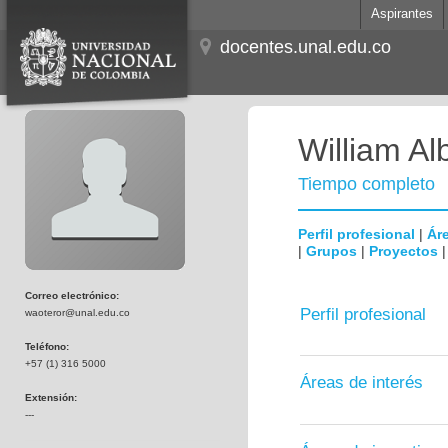
Aspirantes
docentes.unal.edu.co
William Al
Tiempo completo
Perfil profesional
|
Áre
|
Grupos
|
Proyectos
Correo electrónico:
Perfil profesional
waoteror@unal.edu.co
Teléfono:
+57 (1) 316 5000
Áreas de interés
Extensión:
---