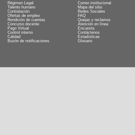
Régimen Legal
Correo institucional
Talento humano
Mapa del sitio
Contratación
Redes Sociales
Ofertas de empleo
FAQ
Rendición de cuentas
Quejas y reclamos
Concurso docente
Atención en línea
Pago Virtual
Encuesta
Control interno
Contáctenos
Calidad
Estadísticas
Buzón de notificaciones
Glosario