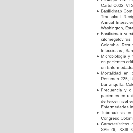
Cartel C002; VI 
Basiliximab Comp
Transplant Reci
Annual Intersci
Washington, Est
Basiliximab vers
citomegalovirus:
Colombia. Resum
Infecciosas., Ba
Microbiología y 
en pacientes crí
en Enfermedades 
Mortalidad en 
Resumen 225; IX
Barranquilla, Co
Frecuencia y d
pacientes en uni
de tercer nivel 
Enfermedades Inf
Tuberculosis en
Congreso Colomb
Características
SPE-26; XXIII 