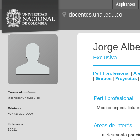
Aspirantes
docentes.unal.edu.co
Jorge Albe
Exclusiva
Perfil profesional
|
Áre
|
Grupos
|
Proyectos
Correo electrónico:
Perfil profesional
jacortesl@unal.edu.co
Médico especialista e
Teléfono:
+57 (1) 316 5000
Extensión:
Áreas de interés
15011
Neumonía por vi