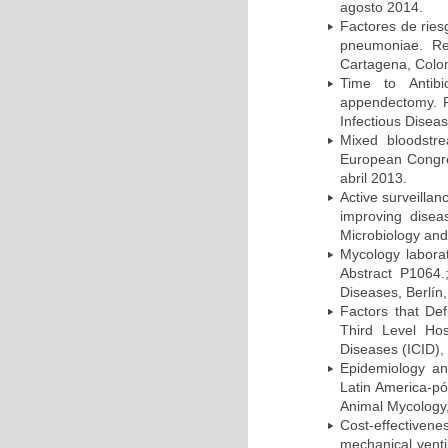
agosto 2014.
Factores de ries
pneumoniae. Re
Cartagena, Colo
Time to Antibio
appendectomy. P
Infectious Disea
Mixed bloodstr
European Congres
abril 2013.
Active surveillan
improving dise
Microbiology and 
Mycology laborat
Abstract P1064.
Diseases, Berlín,
Factors that Def
Third Level Hos
Diseases (ICID), 
Epidemiology and
Latin America-pó
Animal Mycology,
Cost-effectivene
mechanical vent