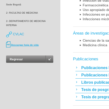
Infección de vías
Sede Bogotá
Farmacocinética 
Uso apropiado d
2- FACULTAD DE MEDICINA
Infecciones en p
Infecciones micó
2- DEPARTAMENTO DE MEDICINA
INTERNA
Áreas de investigac
CVLAC
Ciencias de la sa
Medicina clínica
Descargar hoja de vida
Publicaciones
Regresar
Publicaciones 
Publicaciones
Libros publica
Tesis de posg
Tesis de pregr