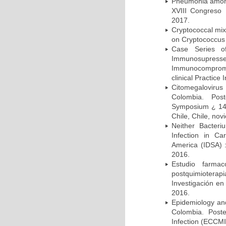
Pneumonia among 
XVIII Congreso
2017.
Cryptococcal mix
on Cryptococcus 
Case Series o
Immunosupress
Immunocompromi
clinical Practice
Citomegalovirus
Colombia. Pos
Symposium ¿ 14th
Chile, Chile, no
Neither Bacteri
Infection in Ca
America (IDSA) 
2016.
Estudio farmac
postquimiotera
Investigación en
2016.
Epidemiology and 
Colombia. Post
Infection (ECCMI