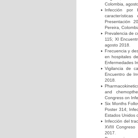
Colombia, agost
Infección por 
característica
Presentación 2
Pereira, Colombi
Prevalencia de c
115; XI Encuent
agosto 2018.
Frecuencia y des
en hospitales d
Enfermedades Inf
Vigilancia de 
Encuentro de In
2018.
Pharmacokinetics
and chemopther
Congress on Infe
Six Months Follow
Poster 314; Infe
Estados Unidos d
Infección del tra
XVIII Congreso
2017.