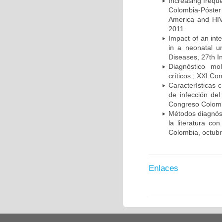
Increasing frequ
Colombia-Póster
America and HIV
2011.
Impact of an int
in a neonatal u
Diseases, 27th I
Diagnóstico mo
críticos.; XXI C
Características 
de infección del
Congreso Colombi
Métodos diagnóst
la literatura co
Colombia, octub
Enlaces