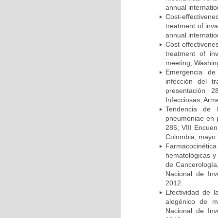
annual internati
Cost-effectivene
treatment of inv
annual internati
Cost-effectiven
treatment of in
meeting, Washing
Emergencia de 
infección del t
presentación 2
Infecciosas, Arm
Tendencia de l
pneumoniae en p
285; VIII Encuen
Colombia, mayo 
Farmacocinétic
hematológicas y n
de Cancerología,
Nacional de Inv
2012.
Efectividad de l
alogénico de me
Nacional de Inv