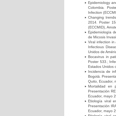
Epidemiology and 
Colombia. Post
Infection (ECCMI
Changing trends
2014. Poster 15
(ECCMID), Amster
Epidemiología d
de Micosis Invas
Viral infection i
Infectious Dise
Unidos de Améric
Bocavirus in pat
Poster 533.; Inf
Estados Unidos d
Incidencia de i
Bogotá. Presenta
Quito, Ecuador,
Mortalidad en 
Presentación RE
Ecuador, mayo 2
Etiología viral
Presentación IRA
Ecuador, mayo 2
Etiología viral