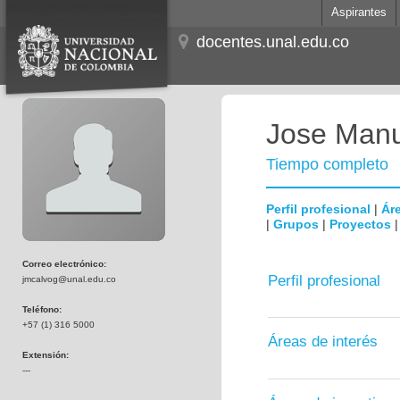
Aspirantes
docentes.unal.edu.co
Jose Man
Tiempo completo
Perfil profesional
|
Áre
|
Grupos
|
Proyectos
Correo electrónico:
Perfil profesional
jmcalvog@unal.edu.co
Teléfono:
+57 (1) 316 5000
Áreas de interés
Extensión:
---