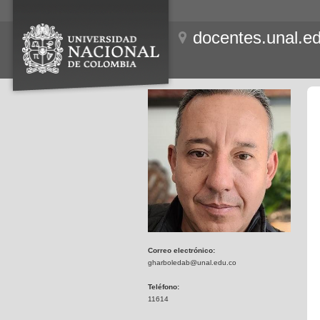
docentes.unal.e
Correo electrónico:
gharboledab@unal.edu.co
Teléfono:
11614