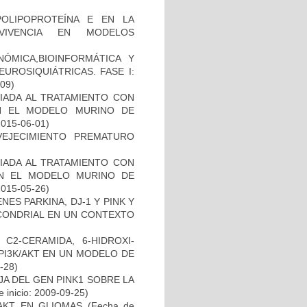
OLIPOPROTEÍNA E EN LA
RVIVENCIA EN MODELOS
ÓMICA,BIOINFORMÁTICA Y
UROSIQUIÁTRICAS. FASE I:
-09)
IADA AL TRATAMIENTO CON
N EL MODELO MURINO DE
2015-06-01)
EJECIMIENTO PREMATURO
IADA AL TRATAMIENTO CON
EN EL MODELO MURINO DE
2015-05-26)
ES PARKINA, DJ-1 Y PINK Y
OCONDRIAL EN UN CONTEXTO
C2-CERAMIDA, 6-HIDROXI-
PI3K/AKT EN UN MODELO DE
8-28)
AJA DEL GEN PINK1 SOBRE LA
 inicio: 2009-09-25)
-AKT EN GLIOMAS
(Fecha de