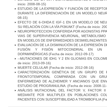
inicio: 2008-08-15)
ESTUDIO DE LA EXPRESIÓN Y FUNCIÓN DE RECEPTO
DURANTE LA DIFERENCIACIÓN DE UN MODELO NEU
08-15)
EFECTO DE 6-OHDA E IGF-1 EN UN MODELO DE NE
SU RELACIÓN CON LA VÍA PI3K/AKT
(Fecha de inicio: 20
NEUROPROTECCION CONFERIDA POR AGONISTAS PPAR
VIAS DE SUPERVIVENCIA NEURONAL, METABOLISMO
EN MODELOS DE ENFERMEDADES DESMIELINIZANTES
EVALUACIÓN DE LA DISMINUCIÓN DE LA EXPRESIÓN 
FUSIÓN Y FISIÓN MITOCONDRIAL EN UN
DOPAMINÉRGICAS
(Fecha de inicio: 2012-09-17)
--MUTACIONES DE IDH1 Y 2 EN GLIOMAS EN COLOMB
de inicio: 2013-09-16)
MUERTE CELULAR
(Fecha de inicio: 2012-08-16)
CARACTERIZACIÓN GENÉTICA DE UN GRUPO DE 
FRONTOTEMPORAL COMPARADA CON UN GRU
ENFERMEDAD DE ALZHEIMER Y ANCIANOS QUE EN
ESTUDIO DE PROGRANULINA.
(Fecha de inicio: 2008-11
ANÁLISIS MUTACIONAL DEL FACTOR V, FACTOR I
MEDIANTE PCR MULTIPLEX EN POBLACIONES CO
PACIENTES CON SUSCEPTIBILIDAD A TROMBOFILIA
(Fe