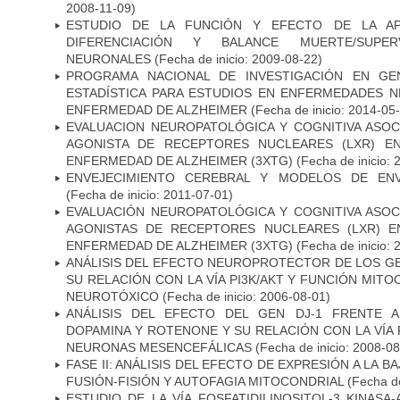
2008-11-09)
ESTUDIO DE LA FUNCIÓN Y EFECTO DE LA AP
DIFERENCIACIÓN Y BALANCE MUERTE/SUPE
NEURONALES
(Fecha de inicio: 2009-08-22)
PROGRAMA NACIONAL DE INVESTIGACIÓN EN GEN
ESTADÍSTICA PARA ESTUDIOS EN ENFERMEDADES NE
ENFERMEDAD DE ALZHEIMER
(Fecha de inicio: 2014-05
EVALUACION NEUROPATOLÓGICA Y COGNITIVA ASOC
AGONISTA DE RECEPTORES NUCLEARES (LXR) E
ENFERMEDAD DE ALZHEIMER (3XTG)
(Fecha de inicio: 
ENVEJECIMIENTO CEREBRAL Y MODELOS DE ENV
(Fecha de inicio: 2011-07-01)
EVALUACIÓN NEUROPATOLÓGICA Y COGNITIVA ASOC
AGONISTAS DE RECEPTORES NUCLEARES (LXR) 
ENFERMEDAD DE ALZHEIMER (3XTG)
(Fecha de inicio: 
ANÁLISIS DEL EFECTO NEUROPROTECTOR DE LOS GEN
SU RELACIÓN CON LA VÍA PI3K/AKT Y FUNCIÓN MIT
NEUROTÓXICO
(Fecha de inicio: 2006-08-01)
ANÁLISIS DEL EFECTO DEL GEN DJ-1 FRENTE A 
DOPAMINA Y ROTENONE Y SU RELACIÓN CON LA VÍA 
NEURONAS MESENCEFÁLICAS
(Fecha de inicio: 2008-0
FASE II: ANÁLISIS DEL EFECTO DE EXPRESIÓN A LA B
FUSIÓN-FISIÓN Y AUTOFAGIA MITOCONDRIAL
(Fecha de
ESTUDIO DE LA VÍA FOSFATIDILINOSITOL-3 KINASA