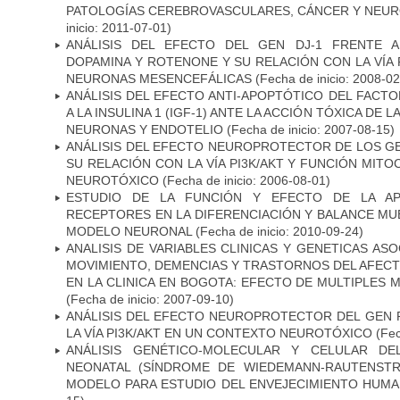
PATOLOGÍAS CEREBROVASCULARES, CÁNCER Y NEU
inicio: 2011-07-01)
ANÁLISIS DEL EFECTO DEL GEN DJ-1 FRENTE A 
DOPAMINA Y ROTENONE Y SU RELACIÓN CON LA VÍA 
NEURONAS MESENCEFÁLICAS
(Fecha de inicio: 2008-0
ANÁLISIS DEL EFECTO ANTI-APOPTÓTICO DEL FACTO
A LA INSULINA 1 (IGF-1) ANTE LA ACCIÓN TÓXICA DE
NEURONAS Y ENDOTELIO
(Fecha de inicio: 2007-08-15)
ANÁLISIS DEL EFECTO NEUROPROTECTOR DE LOS GEN
SU RELACIÓN CON LA VÍA PI3K/AKT Y FUNCIÓN MIT
NEUROTÓXICO
(Fecha de inicio: 2006-08-01)
ESTUDIO DE LA FUNCIÓN Y EFECTO DE LA AP
RECEPTORES EN LA DIFERENCIACIÓN Y BALANCE MU
MODELO NEURONAL
(Fecha de inicio: 2010-09-24)
ANALISIS DE VARIABLES CLINICAS Y GENETICAS AS
MOVIMIENTO, DEMENCIAS Y TRASTORNOS DEL AFEC
EN LA CLINICA EN BOGOTA: EFECTO DE MULTIPLES
(Fecha de inicio: 2007-09-10)
ANÁLISIS DEL EFECTO NEUROPROTECTOR DEL GEN 
LA VÍA PI3K/AKT EN UN CONTEXTO NEUROTÓXICO
(Fec
ANÁLISIS GENÉTICO-MOLECULAR Y CELULAR DE
NEONATAL (SÍNDROME DE WIEDEMANN-RAUTENSTR
MODELO PARA ESTUDIO DEL ENVEJECIMIENTO HUM