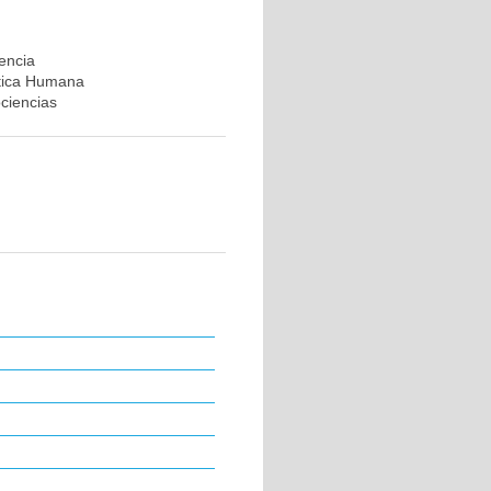
rencia
ética Humana
ociencias