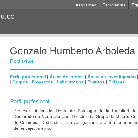
Aspirantes
Estudiantes
Eg
du.co
Gonzalo Humberto Arboleda
Exclusiva
Perfil profesional
|
Áreas de interés
|
Áreas de investigación
|
Grupos
|
Proyectos
|
Laboratorios
|
Eventos
|
Enlaces
Perfil profesional
Profesor Titular del Depto de Patología de la Facultad de
Doctorado en Neurociencias. Director del Grupo de Muerte Celu
de Colombia. Dedicado a la investigación de enfermedades ne
del envejecimiento.