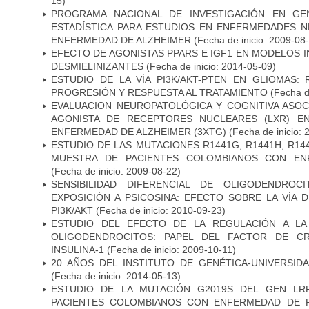
15)
PROGRAMA NACIONAL DE INVESTIGACIÓN EN GEN
ESTADÍSTICA PARA ESTUDIOS EN ENFERMEDADES NE
ENFERMEDAD DE ALZHEIMER
(Fecha de inicio: 2009-08
EFECTO DE AGONISTAS PPARS E IGF1 EN MODELOS 
DESMIELINIZANTES
(Fecha de inicio: 2014-05-09)
ESTUDIO DE LA VÍA PI3K/AKT-PTEN EN GLIOMAS: R
PROGRESIÓN Y RESPUESTA AL TRATAMIENTO
(Fecha de
EVALUACION NEUROPATOLÓGICA Y COGNITIVA ASOC
AGONISTA DE RECEPTORES NUCLEARES (LXR) E
ENFERMEDAD DE ALZHEIMER (3XTG)
(Fecha de inicio: 
ESTUDIO DE LAS MUTACIONES R1441G, R1441H, R14
MUESTRA DE PACIENTES COLOMBIANOS CON EN
(Fecha de inicio: 2009-08-22)
SENSIBILIDAD DIFERENCIAL DE OLIGODENDRO
EXPOSICIÓN A PSICOSINA: EFECTO SOBRE LA VÍA 
PI3K/AKT
(Fecha de inicio: 2010-09-23)
ESTUDIO DEL EFECTO DE LA REGULACIÓN A LA
OLIGODENDROCITOS: PAPEL DEL FACTOR DE CR
INSULINA-1
(Fecha de inicio: 2009-10-11)
20 AÑOS DEL INSTITUTO DE GENÉTICA-UNIVERSID
(Fecha de inicio: 2014-05-13)
ESTUDIO DE LA MUTACIÓN G2019S DEL GEN LR
PACIENTES COLOMBIANOS CON ENFERMEDAD DE 