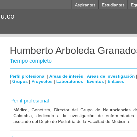
Aspirantes
Estudiantes
Eg
du.co
Humberto Arboleda Granado
Tiempo completo
Perfil profesional
|
Áreas de interés
|
Áreas de investigación
|
Grupos
|
Proyectos
|
Laboratorios
|
Eventos
|
Enlaces
Perfil profesional
Médico, Genetista, Director del Grupo de Neurociencias d
Colombia, dedicado a la investigación de enfermedades n
asociado del Depto de Pediatría de la Facultad de Medicina.