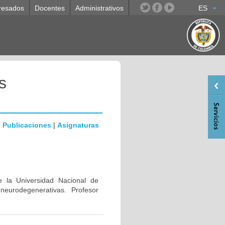
resados
Docentes
Administrativos
ES
s
|
Publicaciones
|
Asignaturas
e la Universidad Nacional de
eurodegenerativas. Profesor