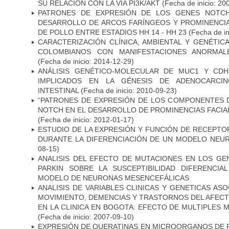
SU RELACIÓN CON LA VÍA PI3K/AKT
(Fecha de inicio: 20
PATRONES DE EXPRESIÓN DE LOS GENES NOTCH
DESARROLLO DE ARCOS FARÍNGEOS Y PROMINENCIA
DE POLLO ENTRE ESTADIOS HH 14 - HH 23
(Fecha de in
CARACTERIZACIÓN CLÍNICA, AMBIENTAL Y GENÉTICA
COLOMBIANOS CON MANIFESTACIONES ANORMAL
(Fecha de inicio: 2014-12-29)
ANÁLISIS GENÉTICO-MOLECULAR DE MUC1 Y CD
IMPLICADOS EN LA GÉNESIS DE ADENOCARCI
INTESTINAL
(Fecha de inicio: 2010-09-23)
“PATRONES DE EXPRESIÓN DE LOS COMPONENTES D
NOTCH EN EL DESARROLLO DE PROMINENCIAS FACIA
(Fecha de inicio: 2012-01-17)
ESTUDIO DE LA EXPRESIÓN Y FUNCIÓN DE RECEPTO
DURANTE LA DIFERENCIACIÓN DE UN MODELO NEU
08-15)
ANALISIS DEL EFECTO DE MUTACIONES EN LOS GE
PARKIN SOBRE LA SUSCEPTIBILIDAD DIFERENCI
MODELO DE NEURONAS MESENCEFÁLICAS
ANALISIS DE VARIABLES CLINICAS Y GENETICAS AS
MOVIMIENTO, DEMENCIAS Y TRASTORNOS DEL AFEC
EN LA CLINICA EN BOGOTA: EFECTO DE MULTIPLES
(Fecha de inicio: 2007-09-10)
EXPRESIÓN DE QUERATINAS EN MICROORGANOS DE P