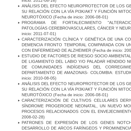
inicio: 2012-08-16)
ANÁLISIS DEL EFECTO NEUROPROTECTOR DE LOS GEN
SU RELACIÓN CON LA VÍA PI3K/AKT Y FUNCIÓN MIT
NEUROTÓXICO
(Fecha de inicio: 2006-08-01)
PROGRAMA DE FORTALECIMIENTO "ALTERAC
PATOLOGÍAS CEREBROVASCULARES, CÁNCER Y NEU
inicio: 2011-07-01)
CARACTERIZACIÓN CLÍNICA Y GENÉTICA DE UNA C
DEMENCIA FRONTO TEMPORAL COMPARADA CON UN
CON ENFERMEDAD DE ALZHEIMER
(Fecha de inicio: 20
ESTUDIO DE FACTORES DE RIESGO SOCIO AMBIENTAL
DE LIGAMIENTO DEL LABIO Y/O PALADAR HENDIDO N
DE COMUNIDADES INDÍGENAS DEL CORREGIMI
DEPARTAMENTO DE AMAZONAS- COLOMBIA: ESTUDI
inicio: 2010-08-05)
ANÁLISIS DEL EFECTO NEUROPROTECTOR DE LOS GEN
SU RELACIÓN CON LA VÍA PI3K/AKT Y FUNCIÓN MIT
NEUROTÓXICO
(Fecha de inicio: 2006-08-01)
CARACTERIZACIÓN DE CULTIVOS CELULARES DER
SÍNDROME PROGEROIDE NEONATAL, UN NUEVO MO
PROCESOS RELACIONADOS CON EL ENVEJECIMIEN
2008-02-28)
PATRONES DE EXPRESIÓN DE LOS GENES NOTCH
DESARROLLO DE ARCOS FARÍNGEOS Y PROMINENCIA