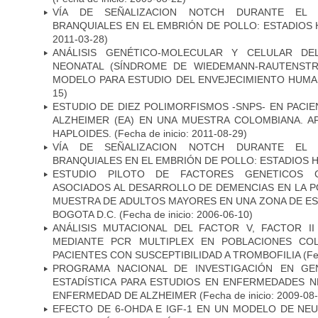
VÍA DE SEÑALIZACION NOTCH DURANTE EL
BRANQUIALES EN EL EMBRIÓN DE POLLO: ESTADIOS 
2011-03-28)
ANÁLISIS GENÉTICO-MOLECULAR Y CELULAR DE
NEONATAL (SÍNDROME DE WIEDEMANN-RAUTENSTR
MODELO PARA ESTUDIO DEL ENVEJECIMIENTO HUM
15)
ESTUDIO DE DIEZ POLIMORFISMOS -SNPS- EN PAC
ALZHEIMER (EA) EN UNA MUESTRA COLOMBIANA. A
HAPLOIDES.
(Fecha de inicio: 2011-08-29)
VÍA DE SEÑALIZACION NOTCH DURANTE EL
BRANQUIALES EN EL EMBRIÓN DE POLLO: ESTADIOS H
ESTUDIO PILOTO DE FACTORES GENETICOS C
ASOCIADOS AL DESARROLLO DE DEMENCIAS EN LA PO
MUESTRA DE ADULTOS MAYORES EN UNA ZONA DE E
BOGOTA D.C.
(Fecha de inicio: 2006-06-10)
ANÁLISIS MUTACIONAL DEL FACTOR V, FACTOR I
MEDIANTE PCR MULTIPLEX EN POBLACIONES CO
PACIENTES CON SUSCEPTIBILIDAD A TROMBOFILIA
(Fe
PROGRAMA NACIONAL DE INVESTIGACIÓN EN GEN
ESTADÍSTICA PARA ESTUDIOS EN ENFERMEDADES NE
ENFERMEDAD DE ALZHEIMER
(Fecha de inicio: 2009-08
EFECTO DE 6-OHDA E IGF-1 EN UN MODELO DE NE