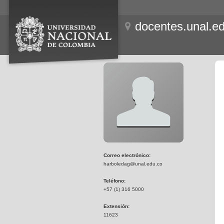
docentes.unal.e
Correo electrónico:
harboledag@unal.edu.co
Teléfono:
+57 (1) 316 5000
Extensión:
11623