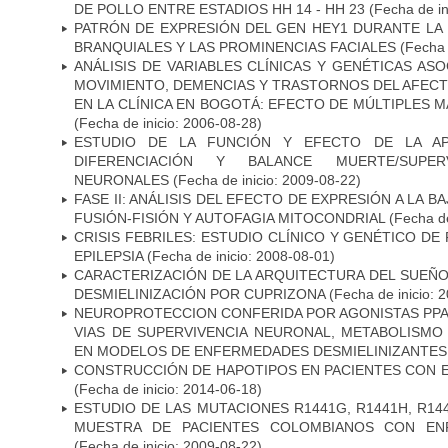
DE POLLO ENTRE ESTADIOS HH 14 - HH 23
(Fecha de in
PATRÓN DE EXPRESIÓN DEL GEN HEY1 DURANTE LA
BRANQUIALES Y LAS PROMINENCIAS FACIALES
(Fecha 
ANÁLISIS DE VARIABLES CLÍNICAS Y GENÉTICAS AS
MOVIMIENTO, DEMENCIAS Y TRASTORNOS DEL AFEC
EN LA CLÍNICA EN BOGOTÁ: EFECTO DE MÚLTIPLES 
(Fecha de inicio: 2006-08-28)
ESTUDIO DE LA FUNCIÓN Y EFECTO DE LA AP
DIFERENCIACIÓN Y BALANCE MUERTE/SUPE
NEURONALES
(Fecha de inicio: 2009-08-22)
FASE II: ANÁLISIS DEL EFECTO DE EXPRESIÓN A LA B
FUSIÓN-FISIÓN Y AUTOFAGIA MITOCONDRIAL
(Fecha de
CRISIS FEBRILES: ESTUDIO CLÍNICO Y GENÉTICO D
EPILEPSIA
(Fecha de inicio: 2008-08-01)
CARACTERIZACIÓN DE LA ARQUITECTURA DEL SUEÑ
DESMIELINIZACIÓN POR CUPRIZONA
(Fecha de inicio: 
NEUROPROTECCION CONFERIDA POR AGONISTAS PPAR
VIAS DE SUPERVIVENCIA NEURONAL, METABOLISMO
EN MODELOS DE ENFERMEDADES DESMIELINIZANTES
CONSTRUCCIÓN DE HAPOTIPOS EN PACIENTES CON 
(Fecha de inicio: 2014-06-18)
ESTUDIO DE LAS MUTACIONES R1441G, R1441H, R14
MUESTRA DE PACIENTES COLOMBIANOS CON EN
(Fecha de inicio: 2009-08-22)