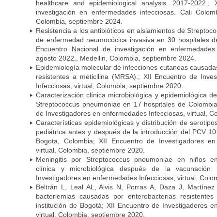
healthcare and epidemiological analysis. 2017-2022.;
investigación en enfermedades infecciosas. Cali Colom
Colombia, septiembre 2024.
Resistencia a los antibióticos en aislamientos de Strept
de enfermedad neumocócica invasiva en 30 hospitales d
Encuentro Nacional de investigación en enfermedades 
agosto 2022., Medellin, Colombia, septiembre 2024.
Epidemiología molecular de infecciones cutaneas causada
resistentes a meticilina (MRSA).; XII Encuentro de Inv
Infecciosas, virtual, Colombia, septiembre 2020.
Caracterización clínica microbiológica y epidemiológica d
Streptococcus pneumoniae en 17 hospitales de Colombia
de Investigadores en enfermedades Infecciosas, virtual, C
Características epidemiológicas y distribución de serot
pediátrica antes y después de la introducción del PCV 10:
Bogota, Colombia; XII Encuentro de Investigadores en
virtual, Colombia, septiembre 2020.
Meningitis por Streptococcus pneumoniae en niños en
clínica y microbiológica después de la vacunación
Investigadores en enfermedades Infecciosas, virtual, Colo
Beltrán L, Leal AL, Alvis N, Porras A, Daza J, Martíne
bacteriemias causadas por enterobacterias resistent
institución de Bogotá; XII Encuentro de Investigadores 
virtual, Colombia, septiembre 2020.