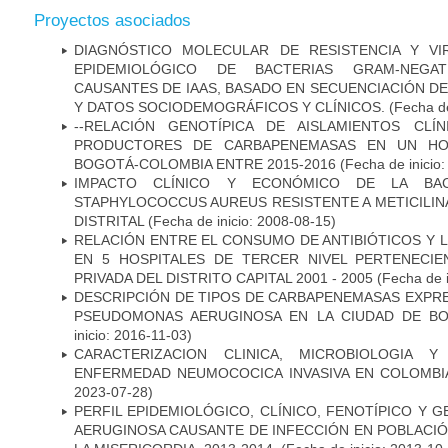
Proyectos asociados
DIAGNÓSTICO MOLECULAR DE RESISTENCIA Y VI
EPIDEMIOLÓGICO DE BACTERIAS GRAM-NEGATI
CAUSANTES DE IAAS, BASADO EN SECUENCIACIÓN 
Y DATOS SOCIODEMOGRÁFICOS Y CLÍNICOS.
(Fecha de
--RELACIÓN GENOTÍPICA DE AISLAMIENTOS CLÍ
PRODUCTORES DE CARBAPENEMASAS EN UN HOSP
BOGOTÁ-COLOMBIA ENTRE 2015-2016
(Fecha de inicio
IMPACTO CLÍNICO Y ECONÓMICO DE LA BAC
STAPHYLOCOCCUS AUREUS RESISTENTE A METICILINA
DISTRITAL
(Fecha de inicio: 2008-08-15)
RELACIÓN ENTRE EL CONSUMO DE ANTIBIÓTICOS Y L
EN 5 HOSPITALES DE TERCER NIVEL PERTENECIE
PRIVADA DEL DISTRITO CAPITAL 2001 - 2005
(Fecha de 
DESCRIPCIÓN DE TIPOS DE CARBAPENEMASAS EXPRES
PSEUDOMONAS AERUGINOSA EN LA CIUDAD DE BO
inicio: 2016-11-03)
CARACTERIZACION CLINICA, MICROBIOLOGIA Y
ENFERMEDAD NEUMOCOCICA INVASIVA EN COLOMBIA
2023-07-28)
PERFIL EPIDEMIOLÓGICO, CLÍNICO, FENOTÍPICO Y
AERUGINOSA CAUSANTE DE INFECCIÓN EN POBLACIÓN