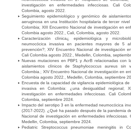
investigación en enfermedades infecciosas. Cali Col
Colombia, agosto 2022.
Seguimiento epidemiológico y genómico de aislamient
aeruginosa en una Institución hospitalaria de tercer niv
Colombia; XIII Encuentro Nacional de investigación en en
Colombia agosto 2022., Cali, Colombia, agosto 2022.
Caracterización clínica¿ epidemiológica y microbi
neumocócica invasiva en pacientes mayores de 5 a
prevención?; XIV Encuentro Nacional de investigación e
Cali Colombia agosto 2022., Medellin, Colombia, septiemb
Nuevas mutaciones en PBP1 y AcrB relacionadas con la 
aislamientos clínicos de Staphylococcus aureus sin
Colombia.; XIV Encuentro Nacional de investigación en en
Colombia agosto 2022., Medellin, Colombia, septiembre 2
Encuesta de la capacidad de vigilancia epidemiológica d
invasiva en Colombia: ¿una desigualdad regional; 
investigación en enfermedades infecciosas. Cali Colom
Colombia, septiembre 2024.
Impacto del serotipo 3 en la enfermedad neumocócica inv
(2017-2022). ¿Qué ha pasado después de la pandemia d
Nacional de investigación en enfermedades infecciosas. 
Medellin, Colombia, septiembre 2024.
Pediatric Streptococcus pneumoniae meningitis in C