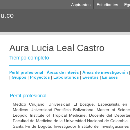
Aspirantes
Estudiantes
Eg
du.co
Aura Lucia Leal Castro
Tiempo completo
Perfil profesional
|
Áreas de interés
|
Áreas de investigación
|
Grupos
|
Proyectos
|
Laboratorios
|
Eventos
|
Enlaces
Perfil profesional
Médico Cirujano, Universidad El Bosque. Especialista en M
Medicas Universidad Pontificia Bolivariana. Master of Scien
Leopold Institute of Tropical Medicine. Docente del Depart
Facultad de Medicina de la Universidad Nacional de Colombia. 
Santa Fe de Bogotá. Investigador Instituto de Investigaciones