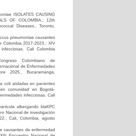
moniae ISOLATES CAUSING
LS OF COLOMBIA.; 12th
occal Diseases., Toronto,
ococcus pneumoniae causantes
e Colombia 2017-2023.; XIV
infecciosas. Cali Colombia
 Congreso Colombiano de
ternacional de Enfermedades
bre 2025., Bucaramanga,
 coli aisladas en pacientes
da en comunidad en Bogotá-
fermedades infecciosas. Cali
variicola albergando blaKPC
tro Nacional de investigación
2., Cali, Colombia, agosto
ae causantes de enfermedad
XIII Encuentro Nacional de