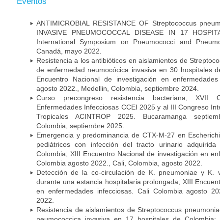
Eventos
ANTIMICROBIAL RESISTANCE OF Streptococcus pneu
INVASIVE PNEUMOCOCCAL DISEASE IN 17 HOSPITA
International Symposium on Pneumococci and Pneumoc
Canadá, mayo 2022.
Resistencia a los antibióticos en aislamientos de Strept
de enfermedad neumocócica invasiva en 30 hospitales d
Encuentro Nacional de investigación en enfermedades 
agosto 2022., Medellin, Colombia, septiembre 2024.
Curso precongreso resistencia bacteriana; XVII
Enfermedades Infecciosas CCEI 2025 y al III Congreso In
Tropicales ACINTROP 2025. Bucaramanga septiem
Colombia, septiembre 2025.
Emergencia y predominancia de CTX-M-27 en Escherichia
pediátricos con infección del tracto urinario adquiri
Colombia; XIII Encuentro Nacional de investigación en en
Colombia agosto 2022., Cali, Colombia, agosto 2022.
Detección de la co-circulación de K. pneumoniae y K. 
durante una estancia hospitalaria prolongada; XIII Encuen
en enfermedades infecciosas. Cali Colombia agosto 202
2022.
Resistencia de aislamientos de Streptococcus pneumoni
neumococcica invasiva en 17 hospitales de Colombia; 