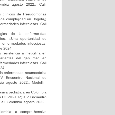
ombia agosto 2022., Cali,
os clínicos de Pseudomonas
el de complejidad en Bogotá¿
fermedades infecciosas. Cali
ológica de la enferme-dad
ños. ¿Una oportunidad de
n enfermedades infecciosas.
re 2024.
resistencia a meticilina en
 variantes del gen mec en
fermedades infecciosas. Cali
024.
e la enfermedad neumocócica
XIV Encuentro Nacional de
bia agosto 2022., Medellin,
asiva pediátrica en Colombia
e COVID-19?; XIV Encuentro
Cali Colombia agosto 2022.,
olombia: a compre-hensive