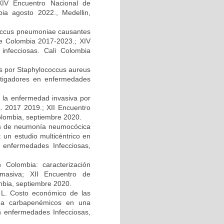
 XIV Encuentro Nacional de
bia agosto 2022., Medellin,
ococcus pneumoniae causantes
e Colombia 2017-2023.; XIV
infecciosas. Cali Colombia
s por Staphylococcus aureus
estigadores en enfermedades
e la enfermedad invasiva por
. 2017 2019.; XII Encuentro
olombia, septiembre 2020.
ipos de neumonía neumocócica
 un estudio multicéntrico en
 enfermedades Infecciosas,
 Colombia: caracterización
 masiva; XII Encuentro de
mbia, septiembre 2020.
z L. Costo económico de las
es a carbapenémicos en una
en enfermedades Infecciosas,