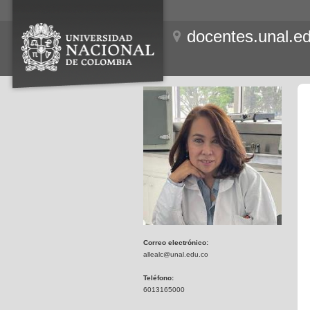
docentes.unal.e
Correo electrónico:
allealc@unal.edu.co
Teléfono:
6013165000