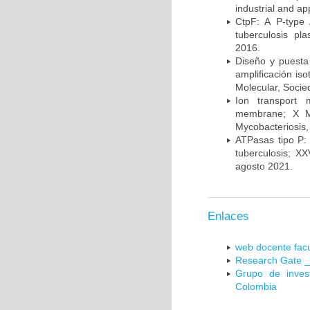
industrial and a
CtpF: A P-type
tuberculosis p
2016.
Diseño y puesta
amplificación is
Molecular, Socie
Ion transport 
membrane; X Me
Mycobacteriosis,
ATPasas tipo P: 
tuberculosis; X
agosto 2021.
Enlaces
web docente facu
Research Gate _
Grupo de inves
Colombia