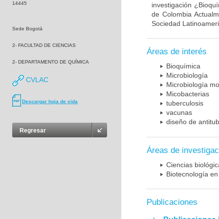
14445
investigación ¿Bioqu
de Colombia Actualme
Sociedad Latinoameric
Sede Bogotá
2- FACULTAD DE CIENCIAS
Áreas de interés
2- DEPARTAMENTO DE QUÍMICA
Bioquímica
Microbiología
CVLAC
Microbiología mo
Micobacterias
Descargar hoja de vida
tuberculosis
vacunas
diseño de antitu
Regresar
Áreas de investigac
Ciencias biológi
Biotecnología en
Publicaciones