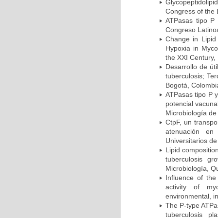
Glycopeptidolipi
Congress of the 
ATPasas tipo P 
Congreso Latinoa
Change in Lipid
Hypoxia in Mycob
the XXI Century,
Desarrollo de út
tuberculosis; Te
Bogotá, Colombi
ATPasas tipo P 
potencial vacuna
Microbiología de
CtpF, un transp
atenuación en 
Universitarios d
Lipid compositio
tuberculosis g
Microbiología, Q
Influence of th
activity of my
environmental, i
The P-type ATPas
tuberculosis p