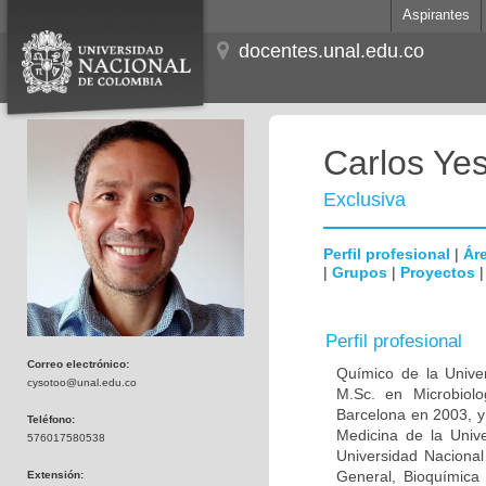
Aspirantes
docentes.unal.edu.co
Carlos Ye
Exclusiva
Perfil profesional
|
Áre
|
Grupos
|
Proyectos
Perfil profesional
Correo electrónico:
Químico de la Unive
cysotoo@unal.edu.co
M.Sc. en Microbiolo
Barcelona en 2003, y
Teléfono:
Medicina de la Univ
576017580538
Universidad Naciona
General, Bioquímica 
Extensión: