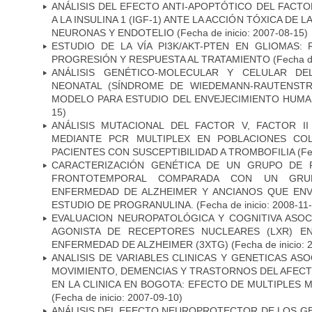
ANÁLISIS DEL EFECTO ANTI-APOPTÓTICO DEL FACTO
A LA INSULINA 1 (IGF-1) ANTE LA ACCIÓN TÓXICA DE
NEURONAS Y ENDOTELIO
(Fecha de inicio: 2007-08-15)
ESTUDIO DE LA VÍA PI3K/AKT-PTEN EN GLIOMAS: R
PROGRESIÓN Y RESPUESTA AL TRATAMIENTO
(Fecha de
ANÁLISIS GENÉTICO-MOLECULAR Y CELULAR DE
NEONATAL (SÍNDROME DE WIEDEMANN-RAUTENSTR
MODELO PARA ESTUDIO DEL ENVEJECIMIENTO HUM
15)
ANÁLISIS MUTACIONAL DEL FACTOR V, FACTOR I
MEDIANTE PCR MULTIPLEX EN POBLACIONES CO
PACIENTES CON SUSCEPTIBILIDAD A TROMBOFILIA
(Fe
CARACTERIZACIÓN GENÉTICA DE UN GRUPO DE 
FRONTOTEMPORAL COMPARADA CON UN GRU
ENFERMEDAD DE ALZHEIMER Y ANCIANOS QUE EN
ESTUDIO DE PROGRANULINA.
(Fecha de inicio: 2008-11
EVALUACION NEUROPATOLÓGICA Y COGNITIVA ASOC
AGONISTA DE RECEPTORES NUCLEARES (LXR) E
ENFERMEDAD DE ALZHEIMER (3XTG)
(Fecha de inicio: 
ANALISIS DE VARIABLES CLINICAS Y GENETICAS AS
MOVIMIENTO, DEMENCIAS Y TRASTORNOS DEL AFEC
EN LA CLINICA EN BOGOTA: EFECTO DE MULTIPLES
(Fecha de inicio: 2007-09-10)
ANÁLISIS DEL EFECTO NEUROPROTECTOR DE LOS GEN