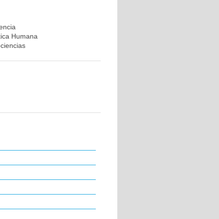
rencia
ética Humana
ociencias