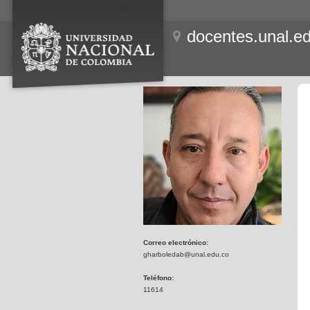
docentes.unal.e
Correo electrónico:
gharboledab@unal.edu.co
Teléfono:
11614