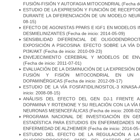
FUSIÓN-FISIÓN Y AUTOFAGIA MITOCONDRIAL
(Fecha de
ESTUDIO DE LA EXPRESIÓN Y FUNCIÓN DE RECEPTO
DURANTE LA DIFERENCIACIÓN DE UN MODELO NEU
08-15)
EFECTO DE AGONISTAS PPARS E IGF1 EN MODELOS 
DESMIELINIZANTES
(Fecha de inicio: 2014-05-09)
SENSIBILIDAD DIFERENCIAL DE OLIGODENDRO
EXPOSICIÓN A PSICOSINA: EFECTO SOBRE LA VÍA 
PI3K/AKT
(Fecha de inicio: 2010-09-23)
ENVEJECIMIENTO CEREBRAL Y MODELOS DE ENV
(Fecha de inicio: 2011-07-01)
EVALUACIÓN DE LA DISMINUCIÓN DE LA EXPRESIÓN 
FUSIÓN Y FISIÓN MITOCONDRIAL EN UN
DOPAMINÉRGICAS
(Fecha de inicio: 2012-09-17)
ESTUDIO DE LA VÍA FOSFATIDILINOSITOL-3 KINASA
inicio: 2008-08-15)
ANÁLISIS DEL EFECTO DEL GEN DJ-1 FRENTE A 
DOPAMINA Y ROTENONE Y SU RELACIÓN CON LA VÍA 
NEURONAS MESENCEFÁLICAS
(Fecha de inicio: 2008-0
PROGRAMA NACIONAL DE INVESTIGACIÓN EN GEN
ESTADÍSTICA PARA ESTUDIOS EN ENFERMEDADES NE
ENFERMEDAD DE ALZHEIMER
(Fecha de inicio: 2014-05
ESTUDIO DEL EFECTO DE LA REGULACIÓN A LA