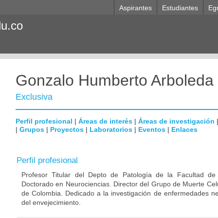
Aspirantes
Estudiantes
Eg
du.co
Gonzalo Humberto Arboleda
Exclusiva
Perfil profesional
|
Áreas de interés
|
Áreas de investigación
|
Grupos
|
Proyectos
|
Laboratorios
|
Eventos
|
Enlaces
Perfil profesional
Profesor Titular del Depto de Patología de la Facultad de
Doctorado en Neurociencias. Director del Grupo de Muerte Celu
de Colombia. Dedicado a la investigación de enfermedades ne
del envejecimiento.