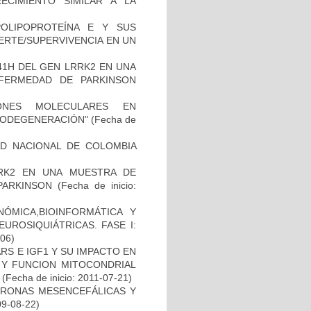
ECIMIENTO SIMILAR A LA
OLIPOPROTEÍNA E Y SUS
ERTE/SUPERVIVENCIA EN UN
41H DEL GEN LRRK2 EN UNA
FERMEDAD DE PARKINSON
IONES MOLECULARES EN
RODEGENERACIÓN"
(Fecha de
AD NACIONAL DE COLOMBIA
RK2 EN UNA MUESTRA DE
PARKINSON
(Fecha de inicio:
ÓMICA,BIOINFORMÁTICA Y
UROSIQUIÁTRICAS. FASE I:
-06)
S E IGF1 Y SU IMPACTO EN
 Y FUNCION MITOCONDRIAL
(Fecha de inicio: 2011-07-21)
URONAS MESENCEFÁLICAS Y
09-08-22)