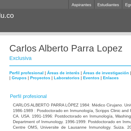
Aspirantes
Estudiantes
Eg
du.co
Carlos Alberto Parra Lopez
Exclusiva
Perfil profesional
|
Áreas de interés
|
Áreas de investigación
|
Grupos
|
Proyectos
|
Laboratorios
|
Eventos
|
Enlaces
Perfil profesional
CARLOS ALBERTO PARRA LÓPEZ 1984: Médico Cirujano. Unive
1986-1989 : Posdoctorado en Inmunología, Scripps Clinic and 
CA. USA. 1991-1996: Postdoctorado en Inmunología, Washingto
Department of Inmunology. 1996-1999: Postdoctorado en Inmun
Centre OMS, Universite de Lausanne Inmunology. Suiza. 200