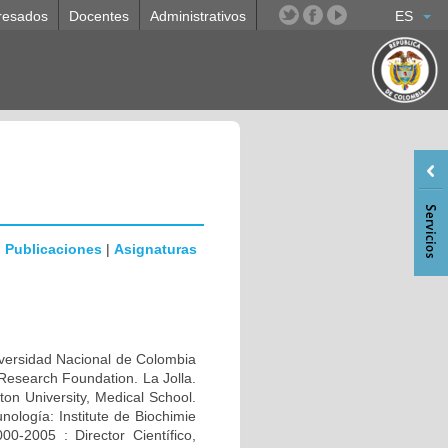
resados
Docentes
Administrativos
ES
|
Publicaciones
|
Asignaturas
rsidad Nacional de Colombia
Research Foundation. La Jolla.
n University, Medical School.
ología: Institute de Biochimie
0-2005 : Director Científico,