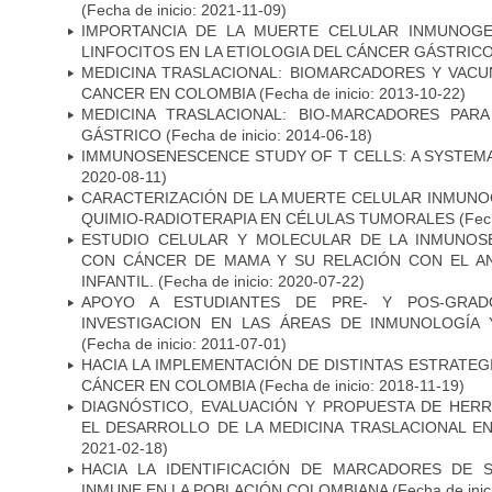
(Fecha de inicio: 2021-11-09)
IMPORTANCIA DE LA MUERTE CELULAR INMUNOGE
LINFOCITOS EN LA ETIOLOGIA DEL CÁNCER GÁSTRIC
MEDICINA TRASLACIONAL: BIOMARCADORES Y VACU
CANCER EN COLOMBIA
(Fecha de inicio: 2013-10-22)
MEDICINA TRASLACIONAL: BIO-MARCADORES PAR
GÁSTRICO
(Fecha de inicio: 2014-06-18)
IMMUNOSENESCENCE STUDY OF T CELLS: A SYSTEM
2020-08-11)
CARACTERIZACIÓN DE LA MUERTE CELULAR INMUNOG
QUIMIO-RADIOTERAPIA EN CÉLULAS TUMORALES
(Fech
ESTUDIO CELULAR Y MOLECULAR DE LA INMUNOS
CON CÁNCER DE MAMA Y SU RELACIÓN CON EL A
INFANTIL.
(Fecha de inicio: 2020-07-22)
APOYO A ESTUDIANTES DE PRE- Y POS-GRAD
INVESTIGACION EN LAS ÁREAS DE INMUNOLOGÍA 
(Fecha de inicio: 2011-07-01)
HACIA LA IMPLEMENTACIÓN DE DISTINTAS ESTRATEG
CÁNCER EN COLOMBIA
(Fecha de inicio: 2018-11-19)
DIAGNÓSTICO, EVALUACIÓN Y PROPUESTA DE HERR
EL DESARROLLO DE LA MEDICINA TRASLACIONAL E
2021-02-18)
HACIA LA IDENTIFICACIÓN DE MARCADORES DE 
INMUNE EN LA POBLACIÓN COLOMBIANA
(Fecha de inic