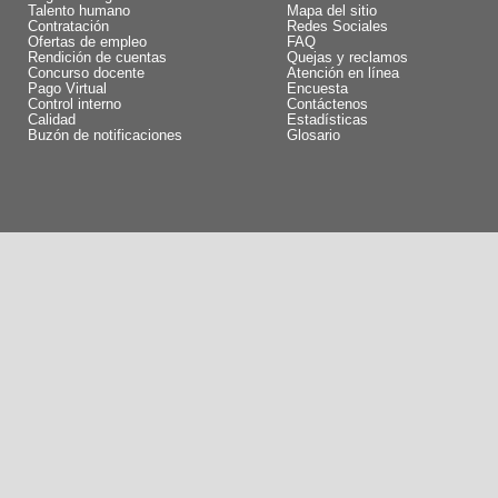
Talento humano
Mapa del sitio
Contratación
Redes Sociales
Ofertas de empleo
FAQ
Rendición de cuentas
Quejas y reclamos
Concurso docente
Atención en línea
Pago Virtual
Encuesta
Control interno
Contáctenos
Calidad
Estadísticas
Buzón de notificaciones
Glosario