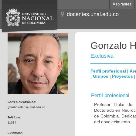
Aspirantes
docentes.unal.edu.co
Gonzalo H
Exclusiva
Perfil profesional
|
Áre
|
Grupos
|
Proyectos
Perfil profesional
Correo electrónico:
Profesor Titular de
gharboledab@unal.edu.co
Doctorado en Neuroci
de Colombia. Dedicad
Teléfono:
del envejecimiento.
11614
Extensión: