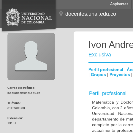
Aspirantes
docentes.unal.edu.co
Ivon Andr
Exclusiva
Perfil profesional
|
Áre
|
Grupos
|
Proyectos
Correo electrónico:
Perfil profesional
iadoradoc@unal.edu.co
Matemática y Doctor
Teléfono:
Colombia, con 2 años
3112501088
Universidad Nacio
Extensión:
departamento de mate
13181
completo por la carre
actualmente profesor