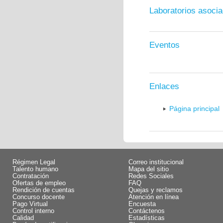
Laboratorios asoci
Eventos
Enlaces
Página principal
Régimen Legal
Correo institucional
Talento humano
Mapa del sitio
Contratación
Redes Sociales
Ofertas de empleo
FAQ
Rendición de cuentas
Quejas y reclamos
Concurso docente
Atención en línea
Pago Virtual
Encuesta
Control interno
Contáctenos
Calidad
Estadísticas