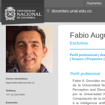
Aspirantes
docentes.unal.edu.co
Fabio Aug
Exclusiva
Perfil profesional
|
Áre
|
Grupos
|
Proyectos
Perfil profesional
Correo electrónico:
Fabio A. González es 
fagonzalezo@unal.edu.co
de la Universidad N
Perception and Disc
Teléfono:
por la Universidad
+57 (1) 316 5000
Computación de la Un
a la inteligencia art
Extensión: