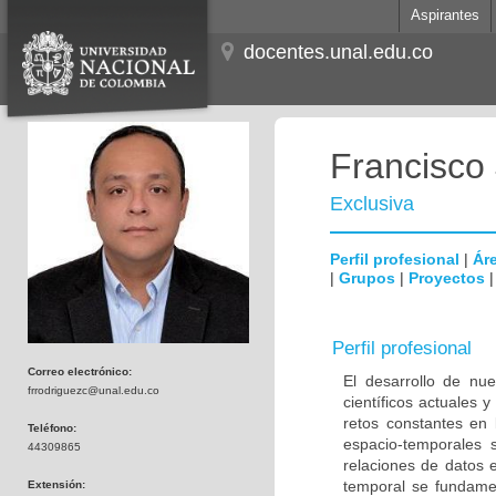
Aspirantes
docentes.unal.edu.co
Francisco 
Exclusiva
Perfil profesional
|
Áre
|
Grupos
|
Proyectos
Perfil profesional
Correo electrónico:
El desarrollo de nu
frrodriguezc@unal.edu.co
científicos actuales 
retos constantes en 
Teléfono:
espacio-temporales s
44309865
relaciones de datos e
temporal se fundame
Extensión: