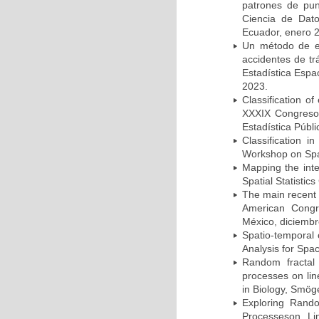
patrones de pun
Ciencia de Dat
Ecuador, enero 
Un método de el
accidentes de tr
Estadística Esp
2023.
Classification of
XXXIX Congreso 
Estadística Públ
Classification i
Workshop on Spat
Mapping the inte
Spatial Statistic
The main recent c
American Congre
México, diciembr
Spatio-temporal c
Analysis for Spac
Random fractal 
processes on lin
in Biology, Smög
Exploring Rando
Processeson Li