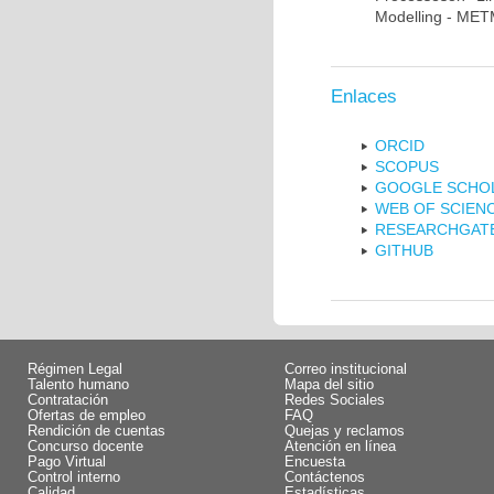
Modelling - METMA
Enlaces
ORCID
SCOPUS
GOOGLE SCHO
WEB OF SCIEN
RESEARCHGAT
GITHUB
Régimen Legal
Correo institucional
Talento humano
Mapa del sitio
Contratación
Redes Sociales
Ofertas de empleo
FAQ
Rendición de cuentas
Quejas y reclamos
Concurso docente
Atención en línea
Pago Virtual
Encuesta
Control interno
Contáctenos
Calidad
Estadísticas