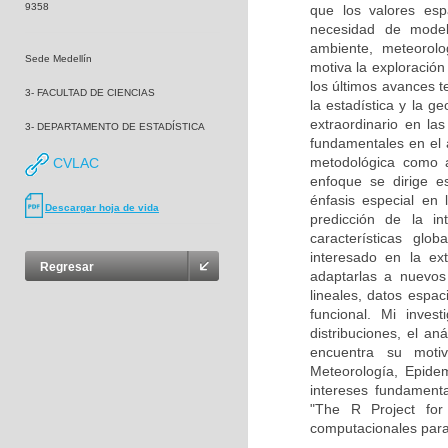
9358
que los valores es
necesidad de model
ambiente, meteorolog
Sede Medellín
motiva la exploración 
los últimos avances t
3- FACULTAD DE CIENCIAS
la estadística y la g
extraordinario en la
3- DEPARTAMENTO DE ESTADÍSTICA
fundamentales en el a
metodológica como ap
CVLAC
enfoque se dirige e
énfasis especial en l
Descargar hoja de vida
predicción de la i
características glo
interesado en la ext
Regresar
adaptarlas a nuevos 
lineales, datos espac
funcional. Mi inves
distribuciones, el an
encuentra su moti
Meteorología, Epidem
intereses fundamenta
"The R Project for
computacionales para