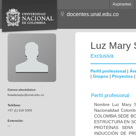
Aspirantes
docentes.unal.edu.co
Luz Mary 
Exclusiva
Perfil profesional
|
Áre
|
Grupos
|
Proyectos
Correo electrónico:
Perfil profesional
lmsalazarpu@unal.edu.co
Nombre Luz Mary S
Teléfono:
Nacionalidad Colom
+57 (1) 316 5000
COLOMBIA SEDE BOG
Extensión:
ESTRUCTURA EN SO
---
PROTEÍNAS SERA 
INDUCCIÓN DE PR