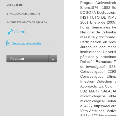
Pregrado/Universi
Sede Bogotá
Enero1976 - 1982 E
BOGOTÁ Dedicación:
2- FACULTAD DE CIENCIAS
INSTITUTO DE INMU
2001 Enero de 2005 ¿
2- DEPARTAMENTO DE QUÍMICA
horas Semanales Fe
CVLAC
Nacional de Colombi
maestría y doctorado 
Participación en pro
Descargar hoja de vida
Jurado de documento
instituciones Univer
péptidos y proteínas
Regresar
Relación Estructura-F
de investigación 
Coinvestigador 
Coinvestigador Ult
Infection Detection
Approach. En: Colomb
LUZ MARY SALAZAR PU
microbiológicos ob
microbiological isol
e24227 https://doi.o
Vitro Antifungal Act
8(11):1173 November