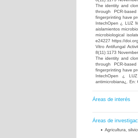
The identity and clo
through PCR-based t
fingerprinting have p
IntechOpen ¿ LUZ MA
aislamientos microbio
microbiological isol
e24227 https://doi.o
Vitro Antifungal Act
8(11):1173 November
The identity and clo
through PCR-based t
fingerprinting have p
IntechOpen ¿ LUZ
antimicrobiana¿. En:
Áreas de interés
Áreas de investigac
Agricultura, silvi