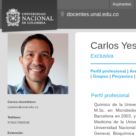
Aspirantes
docentes.unal.edu.co
Carlos Ye
Exclusiva
Perfil profesional
|
Áre
|
Grupos
|
Proyectos
Perfil profesional
Correo electrónico:
Químico de la Unive
cysotoo@unal.edu.co
M.Sc. en Microbiolo
Barcelona en 2003, y
Teléfono:
Medicina de la Univ
576017580538
Universidad Naciona
General, Bioquímica 
Extensión: