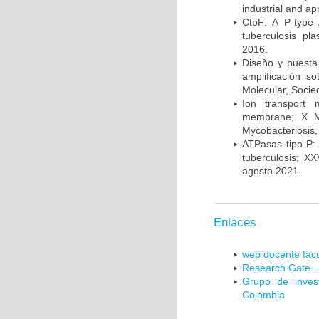
industrial and a
CtpF: A P-type
tuberculosis p
2016.
Diseño y puesta
amplificación is
Molecular, Socie
Ion transport 
membrane; X Me
Mycobacteriosis,
ATPasas tipo P: 
tuberculosis; X
agosto 2021.
Enlaces
web docente facu
Research Gate _
Grupo de inves
Colombia