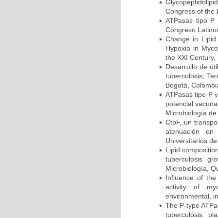
Glycopeptidolipi
Congress of the 
ATPasas tipo P 
Congreso Latinoa
Change in Lipid
Hypoxia in Mycob
the XXI Century,
Desarrollo de út
tuberculosis; Te
Bogotá, Colombi
ATPasas tipo P 
potencial vacuna
Microbiología de
CtpF, un transp
atenuación en 
Universitarios d
Lipid compositio
tuberculosis g
Microbiología, Q
Influence of th
activity of my
environmental, i
The P-type ATPas
tuberculosis p