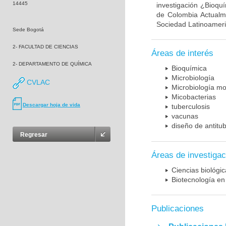
14445
investigación ¿Bioqu
de Colombia Actualme
Sociedad Latinoameric
Sede Bogotá
2- FACULTAD DE CIENCIAS
Áreas de interés
2- DEPARTAMENTO DE QUÍMICA
Bioquímica
Microbiología
CVLAC
Microbiología mo
Micobacterias
Descargar hoja de vida
tuberculosis
vacunas
diseño de antitu
Regresar
Áreas de investigac
Ciencias biológi
Biotecnología en
Publicaciones