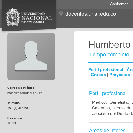
Aspirantes
docentes.unal.edu.co
Humberto 
Tiempo completo
Perfil profesional
|
Áre
|
Grupos
|
Proyectos
Correo electrónico:
Perfil profesional
harboledag@unal.edu.co
Médico, Genetista, 
Teléfono:
Colombia, dedicado
+57 (1) 316 5000
asociado del Depto de
Extensión:
11623
Áreas de interés