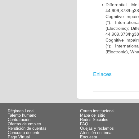
Differential 
44,909,373/hg38)
Cognitive Impairm
(*): Internati
(Electronic); Di
44,909,373/hg38)
Cognitive Impairm
(*): Internati
(Electronic), Wh
Enlaces
Régimen Legal
Correo institucional
Talento humano
Mapa del sitio
Contratación
Redes Sociales
Ofertas de empleo
FAQ
Rendición de cuentas
Quejas y reclamos
Concurso docente
Atención en línea
Pago Virtual
Encuesta