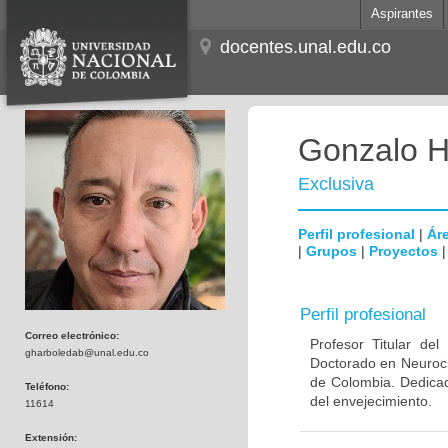
Aspirantes
docentes.unal.edu.co
Gonzalo H
Exclusiva
Perfil profesional
|
Áre
|
Grupos
|
Proyectos
Perfil profesional
Correo electrónico:
Profesor Titular de
gharboledab@unal.edu.co
Doctorado en Neuroci
de Colombia. Dedicad
Teléfono:
del envejecimiento.
11614
Extensión: