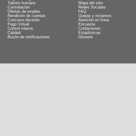
Talento humano
Mapa del sitio
Contratación
Redes Sociales
Ofertas de empleo
FAQ
Rendición de cuentas
Quejas y reclamos
Concurso docente
Atención en línea
Pago Virtual
Encuesta
Control interno
Contáctenos
Calidad
Estadísticas
Buzón de notificaciones
Glosario