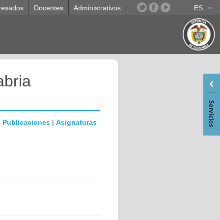
resados
Docentes
Administrativos
ES
bria
|
Publicaciones
|
Asignaturas