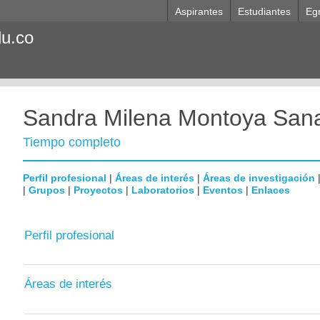
Aspirantes
Estudiantes
Eg
du.co
Sandra Milena Montoya Sana
Tiempo completo
Perfil profesional
|
Áreas de interés
|
Áreas de investigación
|
Grupos
|
Proyectos
|
Laboratorios
|
Eventos
|
Enlaces
Perfil profesional
Áreas de interés