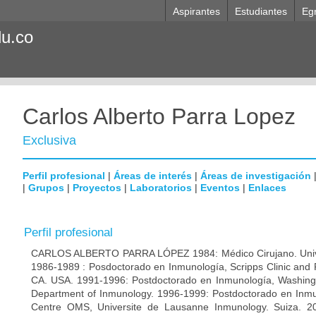
Aspirantes
Estudiantes
Eg
du.co
Carlos Alberto Parra Lopez
Exclusiva
Perfil profesional
|
Áreas de interés
|
Áreas de investigación
|
Grupos
|
Proyectos
|
Laboratorios
|
Eventos
|
Enlaces
Perfil profesional
CARLOS ALBERTO PARRA LÓPEZ 1984: Médico Cirujano. Unive
1986-1989 : Posdoctorado en Inmunología, Scripps Clinic and 
CA. USA. 1991-1996: Postdoctorado en Inmunología, Washingto
Department of Inmunology. 1996-1999: Postdoctorado en Inmun
Centre OMS, Universite de Lausanne Inmunology. Suiza. 200