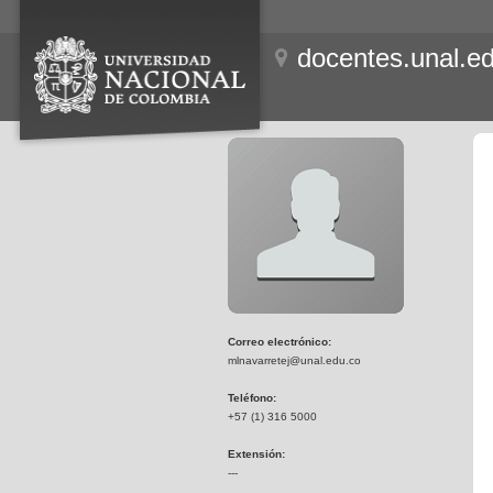
docentes.unal.e
Correo electrónico:
mlnavarretej@unal.edu.co
Teléfono:
+57 (1) 316 5000
Extensión:
---