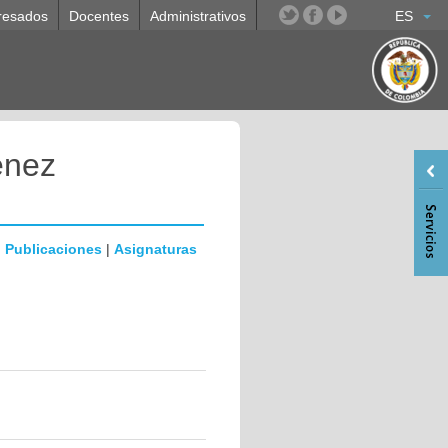
resados
Docentes
Administrativos
ES
enez
|
Publicaciones
|
Asignaturas