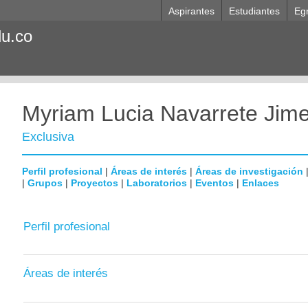
Aspirantes
Estudiantes
Eg
du.co
Myriam Lucia Navarrete Jim
Exclusiva
Perfil profesional
|
Áreas de interés
|
Áreas de investigación
|
Grupos
|
Proyectos
|
Laboratorios
|
Eventos
|
Enlaces
Perfil profesional
Áreas de interés