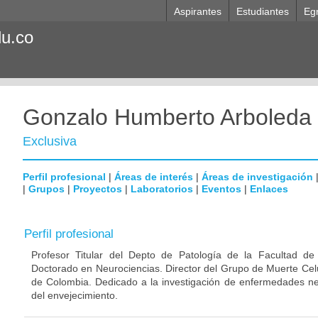
Aspirantes
Estudiantes
Eg
du.co
Gonzalo Humberto Arboleda
Exclusiva
Perfil profesional
|
Áreas de interés
|
Áreas de investigación
|
Grupos
|
Proyectos
|
Laboratorios
|
Eventos
|
Enlaces
Perfil profesional
Profesor Titular del Depto de Patología de la Facultad de
Doctorado en Neurociencias. Director del Grupo de Muerte Celu
de Colombia. Dedicado a la investigación de enfermedades ne
del envejecimiento.