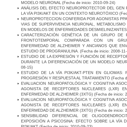
MODELO NEURONAL
(Fecha de inicio: 2010-09-24)
ANÁLISIS DEL EFECTO NEUROPROTECTOR DEL GEN 
LA VÍA PI3K/AKT EN UN CONTEXTO NEUROTÓXICO
(Fec
NEUROPROTECCION CONFERIDA POR AGONISTAS PPAR
VIAS DE SUPERVIVENCIA NEURONAL, METABOLISMO
EN MODELOS DE ENFERMEDADES DESMIELINIZANTES
CARACTERIZACIÓN GENÉTICA DE UN GRUPO DE 
FRONTOTEMPORAL COMPARADA CON UN GRU
ENFERMEDAD DE ALZHEIMER Y ANCIANOS QUE EN
ESTUDIO DE PROGRANULINA.
(Fecha de inicio: 2008-11
ESTUDIO DE LA EXPRESIÓN Y FUNCIÓN DE RECEPTO
DURANTE LA DIFERENCIACIÓN DE UN MODELO NEU
08-15)
ESTUDIO DE LA VÍA PI3K/AKT-PTEN EN GLIOMAS: R
PROGRESIÓN Y RESPUESTA AL TRATAMIENTO
(Fecha de
EVALUACION NEUROPATOLÓGICA Y COGNITIVA ASOC
AGONISTA DE RECEPTORES NUCLEARES (LXR) E
ENFERMEDAD DE ALZHEIMER (3XTG)
(Fecha de inicio: 
EVALUACION NEUROPATOLÓGICA Y COGNITIVA ASOC
AGONISTA DE RECEPTORES NUCLEARES (LXR) E
ENFERMEDAD DE ALZHEIMER (3XTG)
(Fecha de inicio: 
SENSIBILIDAD DIFERENCIAL DE OLIGODENDRO
EXPOSICIÓN A PSICOSINA: EFECTO SOBRE LA VÍA 
PI3K/AKT
(Fecha de inicio: 2010-09-23)