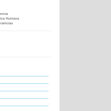
rencia
ética Humana
ociencias