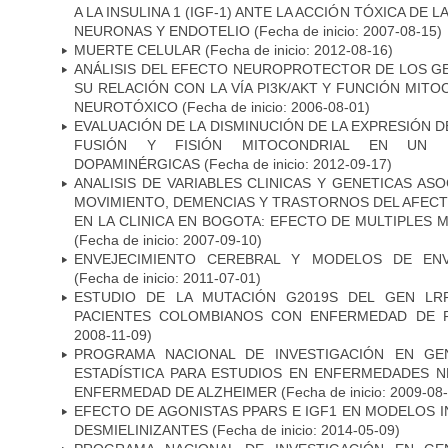
A LA INSULINA 1 (IGF-1) ANTE LA ACCIÓN TÓXICA DE
NEURONAS Y ENDOTELIO
(Fecha de inicio: 2007-08-15)
MUERTE CELULAR
(Fecha de inicio: 2012-08-16)
ANÁLISIS DEL EFECTO NEUROPROTECTOR DE LOS GEN
SU RELACIÓN CON LA VÍA PI3K/AKT Y FUNCIÓN MIT
NEUROTÓXICO
(Fecha de inicio: 2006-08-01)
EVALUACIÓN DE LA DISMINUCIÓN DE LA EXPRESIÓN 
FUSIÓN Y FISIÓN MITOCONDRIAL EN UN
DOPAMINÉRGICAS
(Fecha de inicio: 2012-09-17)
ANALISIS DE VARIABLES CLINICAS Y GENETICAS AS
MOVIMIENTO, DEMENCIAS Y TRASTORNOS DEL AFEC
EN LA CLINICA EN BOGOTA: EFECTO DE MULTIPLES
(Fecha de inicio: 2007-09-10)
ENVEJECIMIENTO CEREBRAL Y MODELOS DE ENV
(Fecha de inicio: 2011-07-01)
ESTUDIO DE LA MUTACIÓN G2019S DEL GEN LR
PACIENTES COLOMBIANOS CON ENFERMEDAD DE 
2008-11-09)
PROGRAMA NACIONAL DE INVESTIGACIÓN EN GEN
ESTADÍSTICA PARA ESTUDIOS EN ENFERMEDADES NE
ENFERMEDAD DE ALZHEIMER
(Fecha de inicio: 2009-08
EFECTO DE AGONISTAS PPARS E IGF1 EN MODELOS 
DESMIELINIZANTES
(Fecha de inicio: 2014-05-09)