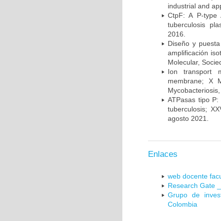
industrial and a
CtpF: A P-type
tuberculosis p
2016.
Diseño y puesta
amplificación is
Molecular, Socie
Ion transport 
membrane; X Me
Mycobacteriosis,
ATPasas tipo P: 
tuberculosis; X
agosto 2021.
Enlaces
web docente facu
Research Gate _
Grupo de inves
Colombia