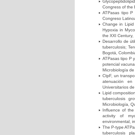
Glycopeptidolipi
Congress of the 
ATPasas tipo P 
Congreso Latinoa
Change in Lipid
Hypoxia in Mycob
the XXI Century,
Desarrollo de út
tuberculosis; Te
Bogotá, Colombi
ATPasas tipo P 
potencial vacuna
Microbiología de
CtpF, un transp
atenuación en 
Universitarios d
Lipid compositio
tuberculosis g
Microbiología, Q
Influence of th
activity of my
environmental, i
The P-type ATPas
tuberculosis p