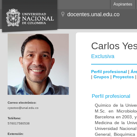
Aspirantes
docentes.unal.edu.co
Carlos Ye
Exclusiva
Perfil profesional
|
Áre
|
Grupos
|
Proyectos
Perfil profesional
Correo electrónico:
Químico de la Unive
cysotoo@unal.edu.co
M.Sc. en Microbiolo
Barcelona en 2003, y
Teléfono:
Medicina de la Univ
576017580538
Universidad Naciona
General, Bioquímica 
Extensión: