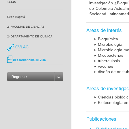
14445
investigación ¿Bioqu
de Colombia Actualme
Sociedad Latinoameric
Sede Bogotá
2- FACULTAD DE CIENCIAS
Áreas de interés
2- DEPARTAMENTO DE QUÍMICA
Bioquímica
Microbiología
CVLAC
Microbiología mo
Micobacterias
Descargar hoja de vida
tuberculosis
vacunas
diseño de antitu
Regresar
Áreas de investigac
Ciencias biológi
Biotecnología en
Publicaciones