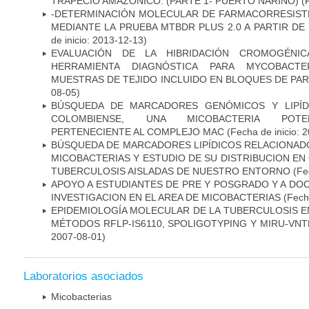
TRAPECIO AMAZÓNICO. (PARTE 1- PUERTO NARIÑO)
(
-DETERMINACIÓN MOLECULAR DE FARMACORRESISTE
MEDIANTE LA PRUEBA MTBDR PLUS 2.0 A PARTIR D
de inicio: 2013-12-13)
EVALUACIÓN DE LA HIBRIDACIÓN CROMOGÉNIC
HERRAMIENTA DIAGNÓSTICA PARA MYCOBACTE
MUESTRAS DE TEJIDO INCLUIDO EN BLOQUES DE PAR
08-05)
BÚSQUEDA DE MARCADORES GENÓMICOS Y LIPÍD
COLOMBIENSE, UNA MICOBACTERIA POTEN
PERTENECIENTE AL COMPLEJO MAC
(Fecha de inicio: 
BÚSQUEDA DE MARCADORES LIPÍDICOS RELACIONADO
MICOBACTERIAS Y ESTUDIO DE SU DISTRIBUCION E
TUBERCULOSIS AISLADAS DE NUESTRO ENTORNO
(Fec
APOYO A ESTUDIANTES DE PRE Y POSGRADO Y A DO
INVESTIGACION EN EL AREA DE MICOBACTERIAS
(Fecha
EPIDEMIOLOGÍA MOLECULAR DE LA TUBERCULOSIS E
MÉTODOS RFLP-IS6110, SPOLIGOTYPING Y MIRU-VNTR"
2007-08-01)
Laboratorios asociados
Micobacterias