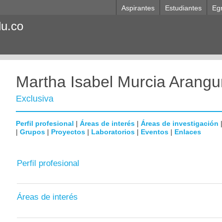
Aspirantes
Estudiantes
Eg
du.co
Martha Isabel Murcia Arangu
Exclusiva
Perfil profesional
|
Áreas de interés
|
Áreas de investigación
|
Grupos
|
Proyectos
|
Laboratorios
|
Eventos
|
Enlaces
Perfil profesional
Áreas de interés