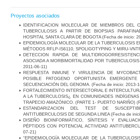
Proyectos asociados
IDENTIFICACION MOLECULAR DE MIEMBROS DEL 
TUBERCULOSIS A PARTIR DE BIOPSIAS PARAFIN
HOSPITAL SANTA CLARA DE BOGOTA
(Fecha de inicio: 
EPIDEMIOLOGÍA MOLECULAR DE LA TUBERCULOSIS E
MÉTODOS RFLP-IS6110, SPOLIGOTYPING Y MIRU-VNT
DETECCION RAPIDA DE MULTIDROGORRESISTENC
ASOCIADA A MORBIMORTALIDAD POR TUBERCULOSIS
2011-06-11)
RESPUESTA INMUNE Y VIRULENCIA DE MYCOBAC
POSIBLE PATOGENO OPORTUNISTA EMERGENTE E
SECUENCIACIÓN DEL GENOMA.
(Fecha de inicio: 2013-
FORTALECIMIENTO INTERSECTORIAL E INTERCULTURA
A LA TUBERCULOSIS¿ EN COMUNIDADES INDÍGENAS
TRAPECIO AMAZÓNICO. (PARTE 1- PUERTO NARIÑO)
(
ESTANDARIZACION DEL TEST DE SUSCEPTIB
ANTITUBERCULOSIS DE SEGUNDA LINEA
(Fecha de inic
DISEÑO BIOINFORMÁTICO, SÍNTESIS Y EVALUAC
PÉPTIDOS CON POTENCIAL ACTIVIDAD ANTITUBERC
07-21)
“EPIDEMIOLOGÍA MOLECULAR DE LA TUBERCULOSI