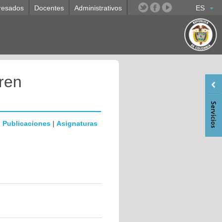
resados
Docentes
Administrativos
ES
ren
|
Publicaciones
|
Asignaturas