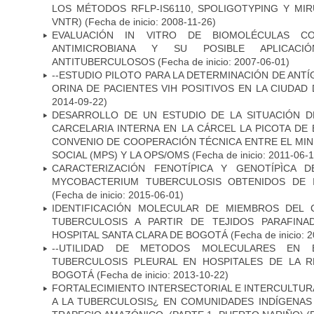
LOS MÉTODOS RFLP-IS6110, SPOLIGOTYPING Y MIRUS
VNTR)
(Fecha de inicio: 2008-11-26)
EVALUACIÓN IN VITRO DE BIOMOLÉCULAS CO
ANTIMICROBIANA Y SU POSIBLE APLICAC
ANTITUBERCULOSOS
(Fecha de inicio: 2007-06-01)
--ESTUDIO PILOTO PARA LA DETERMINACIÓN DE ANT
ORINA DE PACIENTES VIH POSITIVOS EN LA CIUDAD
2014-09-22)
DESARROLLO DE UN ESTUDIO DE LA SITUACIÓN D
CARCELARIA INTERNA EN LA CÁRCEL LA PICOTA D
CONVENIO DE COOPERACIÓN TÉCNICA ENTRE EL MIN
SOCIAL (MPS) Y LA OPS/OMS
(Fecha de inicio: 2011-06-1
CARACTERIZACIÓN FENOTÍPICA Y GENOTÍPÌCA D
MYCOBACTERIUM TUBERCULOSIS OBTENIDOS DE I
(Fecha de inicio: 2015-06-01)
IDENTIFICACIÓN MOLECULAR DE MIEMBROS DEL
TUBERCULOSIS A PARTIR DE TEJIDOS PARAFIN
HOSPITAL SANTA CLARA DE BOGOTÁ
(Fecha de inicio: 
--UTILIDAD DE METODOS MOLECULARES EN 
TUBERCULOSIS PLEURAL EN HOSPITALES DE LA R
BOGOTÁ
(Fecha de inicio: 2013-10-22)
FORTALECIMIENTO INTERSECTORIAL E INTERCULTURA
A LA TUBERCULOSIS¿ EN COMUNIDADES INDÍGENAS