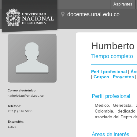
Aspirantes
docentes.unal.edu.co
Humberto 
Tiempo completo
Perfil profesional
|
Áre
|
Grupos
|
Proyectos
Correo electrónico:
Perfil profesional
harboledag@unal.edu.co
Médico, Genetista, 
Teléfono:
Colombia, dedicado
+57 (1) 316 5000
asociado del Depto de
Extensión:
11623
Áreas de interés