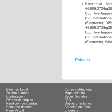
Differential 
44,909,373/hg38)
Cognitive Impairm
(*): Internati
(Electronic); Di
44,909,373/hg38)
Cognitive Impairm
(*): Internati
(Electronic), Wh
Enlaces
Régimen Legal
Correo institucional
Talento humano
Mapa del sitio
Contratación
Redes Sociales
Ofertas de empleo
FAQ
Rendición de cuentas
Quejas y reclamos
Concurso docente
Atención en línea
Pago Virtual
Encuesta