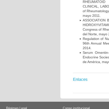
RHEUMATOID 
CLINICAL, LABO
of Rheumatology 
mayo 2011.
ASSOCIATION 
HIDROXYVITAMI
Congress of Rhe
del Norte, mayo 
Regulation of N
96th Annual Mee
2014.
Serum Omentin-
Endocrine Socies
de América, may
Enlaces
Régimen Legal
Correo institucional