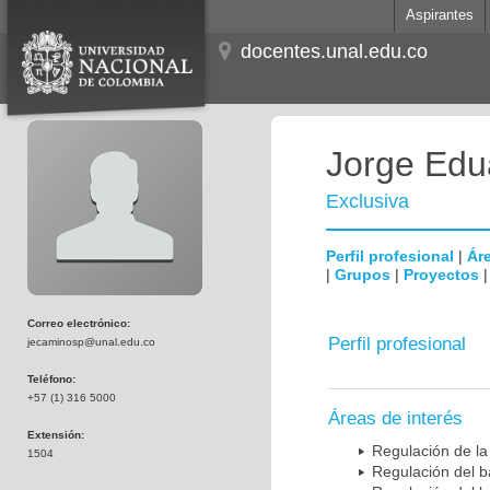
Aspirantes
docentes.unal.edu.co
Jorge Edu
Exclusiva
Perfil profesional
|
Áre
|
Grupos
|
Proyectos
Correo electrónico:
Perfil profesional
jecaminosp@unal.edu.co
Teléfono:
+57 (1) 316 5000
Áreas de interés
Extensión:
Regulación de la
1504
Regulación del b