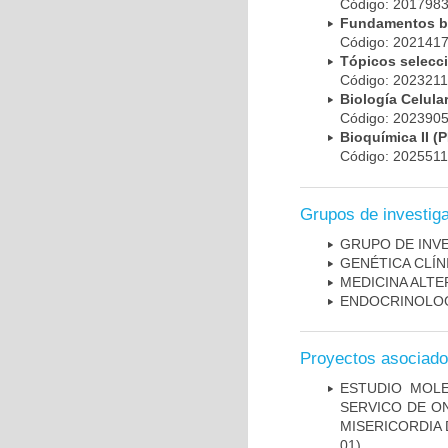
Código: 20179
Fundamentos bá
Código: 20214
Tópicos selec
Código: 202321
Biología Celul
Código: 20239
Bioquímica II 
Código: 202551
Grupos de investig
GRUPO DE INVES
GENÉTICA CLÍN
MEDICINA ALTE
ENDOCRINOLOG
Proyectos asociad
ESTUDIO MOL
SERVICO DE O
MISERICORDIA
01)