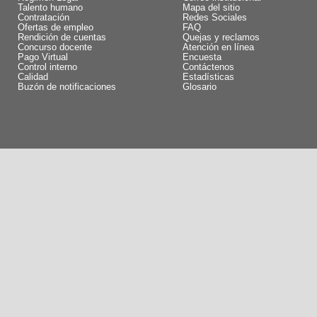
Talento humano
Mapa del sitio
Contratación
Redes Sociales
Ofertas de empleo
FAQ
Rendición de cuentas
Quejas y reclamos
Concurso docente
Atención en línea
Pago Virtual
Encuesta
Control interno
Contáctenos
Calidad
Estadísticas
Buzón de notificaciones
Glosario