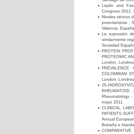
Leptin and Fas
Congress 2012, 
Niveles séricos d
preeclampsia ; 
Valencia, Españ
La expresión d
similarmente reg
Sociedad Español
PROTEIN PROF
PROTEOMIC ANAL
London, Londres,
PREVALENCE 
COLOMBIAN STU
London, Londres,
25-HIDROXYVI
RHEUMATOID A
Rheumatology - 
mayo 2011.
CLINICAL, LAB
PATIENTS SUFF
Annual European
Bretaña e Irland
COMPARATIVE