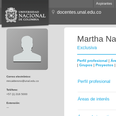
Aspirantes
docentes.unal.edu.co
Martha Na
Exclusiva
Perfil profesional
|
Áre
|
Grupos
|
Proyectos
Correo electrónico:
Perfil profesional
mncalderono@unal.edu.co
Teléfono:
+57 (1) 316 5000
Áreas de interés
Extensión:
---