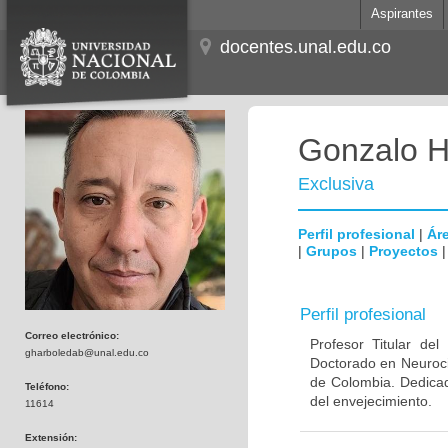
Aspirantes
docentes.unal.edu.co
Gonzalo H
Exclusiva
Perfil profesional
|
Áre
|
Grupos
|
Proyectos
Perfil profesional
Correo electrónico:
Profesor Titular de
gharboledab@unal.edu.co
Doctorado en Neuroci
de Colombia. Dedicad
Teléfono:
del envejecimiento.
11614
Extensión: