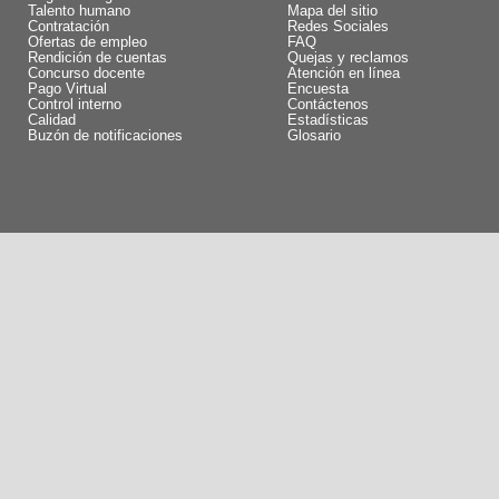
Talento humano
Mapa del sitio
Contratación
Redes Sociales
Ofertas de empleo
FAQ
Rendición de cuentas
Quejas y reclamos
Concurso docente
Atención en línea
Pago Virtual
Encuesta
Control interno
Contáctenos
Calidad
Estadísticas
Buzón de notificaciones
Glosario