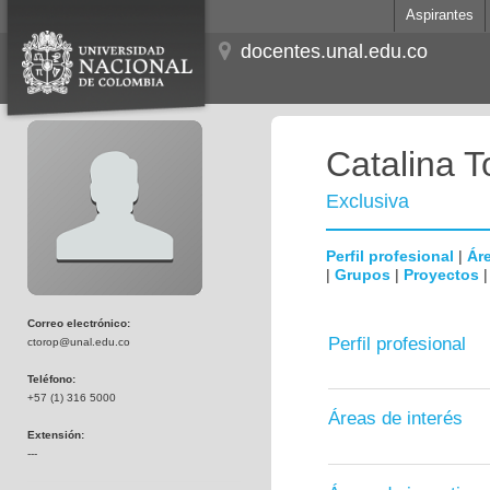
Aspirantes
docentes.unal.edu.co
Catalina T
Exclusiva
Perfil profesional
|
Áre
|
Grupos
|
Proyectos
Correo electrónico:
Perfil profesional
ctorop@unal.edu.co
Teléfono:
+57 (1) 316 5000
Áreas de interés
Extensión:
---