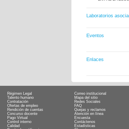
Laboratorios asoci
Eventos
Enlaces
Régimen Legal
Correo institucional
Talento humano
Mapa del sitio
Contratación
Redes Sociales
Ofertas de empleo
FAQ
Rendición de cuentas
Quejas y reclamos
Concurso docente
Atención en línea
Pago Virtual
Encuesta
Control interno
Contáctenos
Calidad
Estadísticas