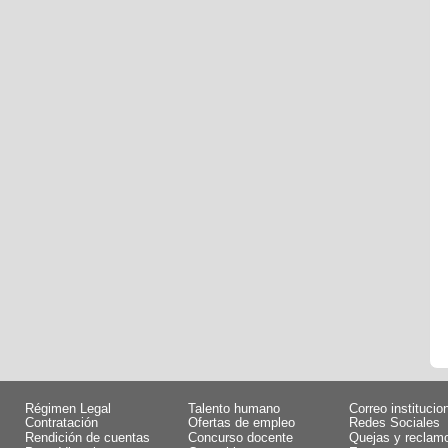
Régimen Legal
Talento humano
Correo institucio
Contratación
Ofertas de empleo
Redes Sociales
Rendición de cuentas
Concurso docente
Quejas y reclam