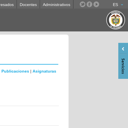
resados
Docentes
Administrativos
ES
|
Publicaciones
|
Asignaturas