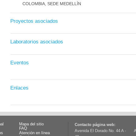
COLOMBIA, SEDE MEDELLÍN
Proyectos asociados
Laboratorios asociados
Eventos
Enlaces
nal
Mapa del sitio
Contacto página web:
FAQ
Avenida El Dorado No. 44 A -
A
os
Atención en línea