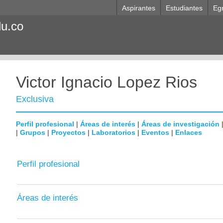
Aspirantes
Estudiantes
Eg
du.co
Victor Ignacio Lopez Rios
Exclusiva
Perfil profesional
|
Áreas de interés
|
Áreas de investigación
|
Grupos
|
Proyectos
|
Laboratorios
|
Eventos
|
Enlaces
Perfil profesional
Áreas de interés