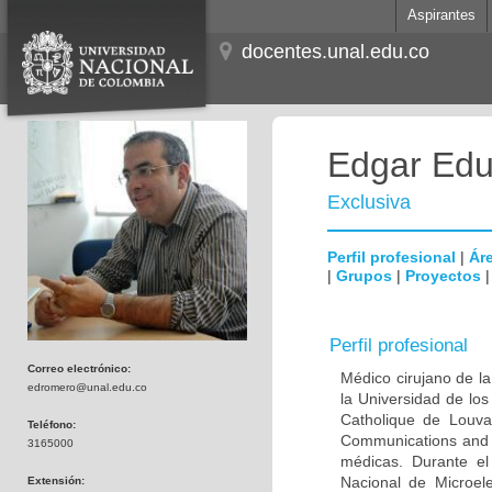
Aspirantes
docentes.unal.edu.co
Edgar Edu
Exclusiva
Perfil profesional
|
Áre
|
Grupos
|
Proyectos
Perfil profesional
Correo electrónico:
Médico cirujano de la
edromero@unal.edu.co
la Universidad de los
Catholique de Louva
Teléfono:
Communications and 
3165000
médicas. Durante e
Nacional de Microel
Extensión: