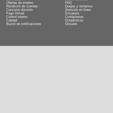
Ofertas de empleo
FAQ
Rendición de cuentas
Quejas y reclamos
Concurso docente
Atención en línea
Pago Virtual
Encuesta
Control interno
Contáctenos
Calidad
Estadísticas
Buzón de notificaciones
Glosario