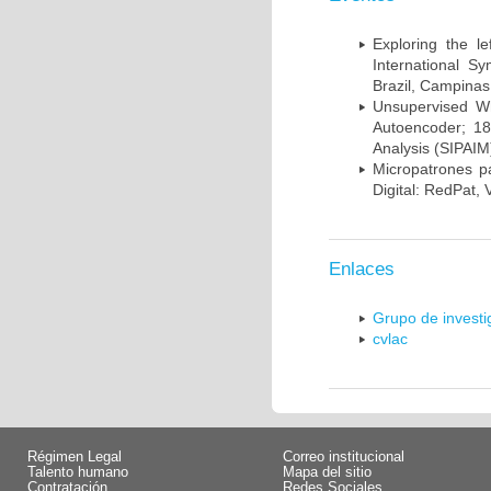
Exploring the l
International S
Brazil, Campinas
Unsupervised Whi
Autoencoder; 18
Analysis (SIPAIM
Micropatrones p
Digital: RedPat, 
Enlaces
Grupo de invest
cvlac
Régimen Legal
Correo institucional
Talento humano
Mapa del sitio
Contratación
Redes Sociales