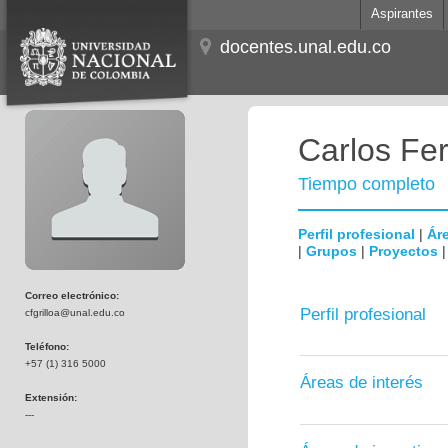
Aspirantes
docentes.unal.edu.co
Carlos Fer
Tiempo completo
Perfil profesional
|
Áre
|
Grupos
|
Proyectos
Correo electrónico:
Perfil profesional
cfgrilloa@unal.edu.co
Teléfono:
+57 (1) 316 5000
Áreas de interés
Extensión:
---