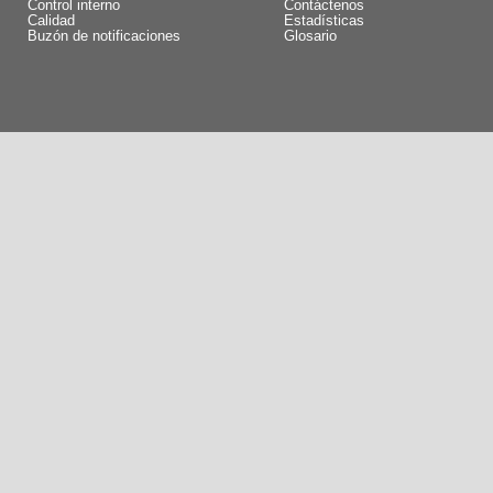
Control interno
Contáctenos
Calidad
Estadísticas
Buzón de notificaciones
Glosario