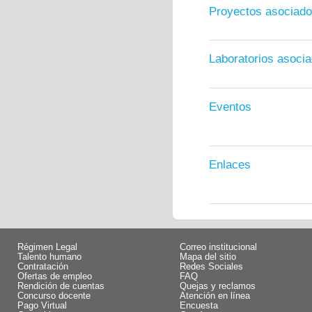
Proyectos asociad
Laboratorios asoci
Eventos
Enlaces
Régimen Legal
Correo institucional
Talento humano
Mapa del sitio
Contratación
Redes Sociales
Ofertas de empleo
FAQ
Rendición de cuentas
Quejas y reclamos
Concurso docente
Atención en línea
Pago Virtual
Encuesta