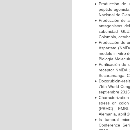
Producción de u
péptido agonista
Nacional de Cien
Producción de a
antagonistas de
subunidad GLU2
Colombia, octub
Producción de un
Aspartato (NMDA
modelo in vitro 
Biología Molecu
Purificación de
receptor NMDA.;
Bucaramanga, Co
Doxorubicin-resi
75th World Cong
septiembre 2015
Characterization 
stress on colon
(PBMC).; EMBL 
Alemania, abril 
Is tumoral mic
Conference Seri