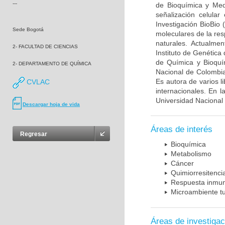
---
de Bioquímica y Medi
señalización celular
Investigación BioBio
Sede Bogotá
moleculares de la res
naturales. Actualme
2- FACULTAD DE CIENCIAS
Instituto de Genética
de Química y Bioquí
2- DEPARTAMENTO DE QUÍMICA
Nacional de Colombia
Es autora de varios l
CVLAC
internacionales. En 
Universidad Nacional
Descargar hoja de vida
Áreas de interés
Regresar
Bioquímica
Metabolismo
Cáncer
Quimiorresitenci
Respuesta inmu
Microambiente t
Áreas de investigac