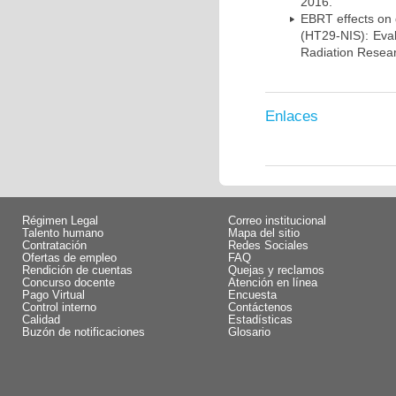
2016.
EBRT effects on 
(HT29-NIS): Eva
Radiation Resear
Enlaces
Régimen Legal
Correo institucional
Talento humano
Mapa del sitio
Contratación
Redes Sociales
Ofertas de empleo
FAQ
Rendición de cuentas
Quejas y reclamos
Concurso docente
Atención en línea
Pago Virtual
Encuesta
Control interno
Contáctenos
Calidad
Estadísticas
Buzón de notificaciones
Glosario