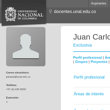
Aspirantes
docentes.unal.edu.co
Juan Carl
Exclusiva
Perfil profesional
|
Áre
|
Grupos
|
Proyectos
Correo electrónico:
Perfil profesional
jcloaiza@unal.edu.co
Teléfono:
+57 (4) 430 9000
Áreas de interés
Extensión:
1