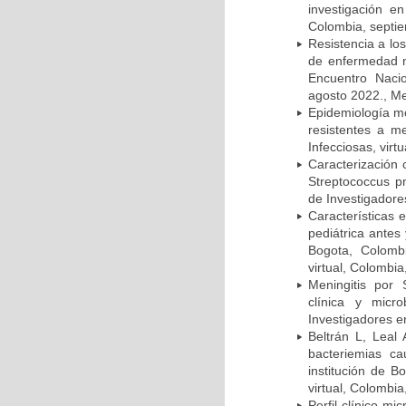
investigación e
Colombia, septi
Resistencia a lo
de enfermedad n
Encuentro Nacio
agosto 2022., Me
Epidemiología m
resistentes a m
Infecciosas, virt
Caracterización 
Streptococcus p
de Investigadore
Características 
pediátrica antes
Bogota, Colombi
virtual, Colombi
Meningitis por
clínica y micr
Investigadores e
Beltrán L, Leal
bacteriemias c
institución de B
virtual, Colombi
Perfil clínico m