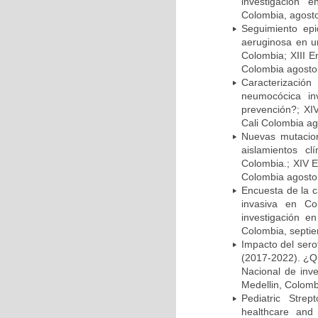
investigación 
Colombia, agost
Seguimiento ep
aeruginosa en un
Colombia; XIII E
Colombia agosto 
Caracterizació
neumocócica in
prevención?; XI
Cali Colombia ag
Nuevas mutacion
aislamientos c
Colombia.; XIV E
Colombia agosto 
Encuesta de la 
invasiva en Co
investigación e
Colombia, septi
Impacto del sero
(2017-2022). ¿Q
Nacional de inv
Medellin, Colomb
Pediatric Stre
healthcare and 