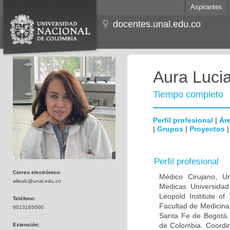
Aspirantes
docentes.unal.edu.co
Aura Lucia
Tiempo completo
Perfil profesional
|
Áre
|
Grupos
|
Proyectos
Perfil profesional
Correo electrónico:
Médico Cirujano, Un
allealc@unal.edu.co
Medicas Universidad 
Leopold Institute of
Teléfono:
Facultad de Medicina
6013165000
Santa Fe de Bogotá. I
de Colombia. Coordin
Extensión: