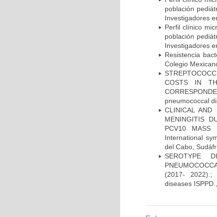
población pediá
Investigadores e
Perfil clínico m
población pediá
Investigadores e
Resistencia bac
Colegio Mexicano
STREPTOCOCCU
COSTS IN TH
CORRESPONDENC
pneumococcal di
CLINICAL AND
MENINGITIS 
PCV10 MASS V
International 
del Cabo, Sudáfr
SEROTYPE DI
PNEUMOCOCCAL
(2017- 2022).;
diseases ISPPD.,