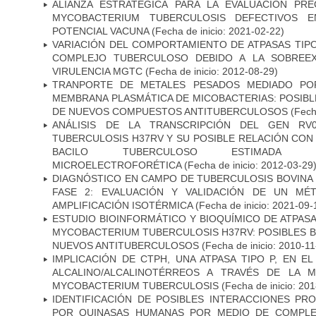
ALIANZA ESTRATÉGICA PARA LA EVALUACIÓN PR
MYCOBACTERIUM TUBERCULOSIS DEFECTIVOS E
POTENCIAL VACUNA
(Fecha de inicio: 2021-02-22)
VARIACIÓN DEL COMPORTAMIENTO DE ATPASAS TIP
COMPLEJO TUBERCULOSO DEBIDO A LA SOBREEX
VIRULENCIA MGTC
(Fecha de inicio: 2012-08-29)
TRANPORTE DE METALES PESADOS MEDIADO POR
MEMBRANA PLASMÁTICA DE MICOBACTERIAS: POSIBLE
DE NUEVOS COMPUESTOS ANTITUBERCULOSOS
(Fecha
ANÁLISIS DE LA TRANSCRIPCIÓN DEL GEN RV
TUBERCULOSIS H37RV Y SU POSIBLE RELACIÓN CON 
BACILO TUBERCULOSO ESTIMADA ME
MICROELECTROFORÉTICA
(Fecha de inicio: 2012-03-29
DIAGNÓSTICO EN CAMPO DE TUBERCULOSIS BOVINA 
FASE 2: EVALUACIÓN Y VALIDACIÓN DE UN MÉ
AMPLIFICACIÓN ISOTÉRMICA
(Fecha de inicio: 2021-09-
ESTUDIO BIOINFORMÁTICO Y BIOQUÍMICO DE ATPASA
MYCOBACTERIUM TUBERCULOSIS H37RV: POSIBLES B
NUEVOS ANTITUBERCULOSOS
(Fecha de inicio: 2010-11
IMPLICACIÓN DE CTPH, UNA ATPASA TIPO P, EN 
ALCALINO/ALCALINOTÉRREOS A TRAVÉS DE LA 
MYCOBACTERIUM TUBERCULOSIS
(Fecha de inicio: 20
IDENTIFICACIÓN DE POSIBLES INTERACCIONES PR
POR QUINASAS HUMANAS POR MEDIO DE COMPLE