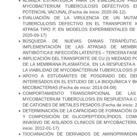
ALIANZA ESTRATÉGICA PARA LA EVALUACIÓN PR
MYCOBACTERIUM TUBERCULOSIS DEFECTIVOS E
POTENCIAL VACUNAL
(Fecha de inicio: 2020-06-12)
EVALUACIÓN DE LA VIRULENCIA DE UN MUTA
TUBERCULOSIS DEFECTIVO EN EL TRANSPORTE 
ATPASA TIPO P, EN MODELOS EXPERIMENTALES DE
2020-09-17)
BÚSQUEDA DE NUEVAS DIANAS TERAPÉUTIC
IMPLEMENTACIÓN DE LAS ATPASAS DE MEMBR
ANTIBIÓTICA E INFECCIÓN LATENTES – TERCERA FAS
IMPLICACIÓN DEL TRANSPORTE DE CU (I) MEDIADO PO
DE LA MEMBRANA PLASMÁTICA, EN LA RESPUESTA A
LA VIABILIDAD DE MYCOBACTERIUM TUBERCULOSIS
(F
APOYO A ESTUDIANTES DE POSGRADO DEL DE
INTERESADOS EN EL ESTUDIO DE LA BIOQUÍMICA Y 
MICOBACTERIAS
(Fecha de inicio: 2014-04-08)
COMPORTAMIENTO TRANSCRIPCIONAL DE LA
MYCOBACTERIUM TUBERCULOSIS EN RESPUESTA A 
DE CATIONES DE METALES PESADOS
(Fecha de inicio: 
DETERMINACIÓN DE LA CAPACIDAD DE FORMACIÓN DE
Y COMPOSICIÓN DE GLICOPEPTIDOLÍPIDOS, CO
INVASIVO DE AISLADOS CLINICOS DE MYCOBACTER
inicio: 2012-01-17)
TIOCIANACIÓN DE DERIVADOS DE AMINOPIRIMID