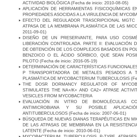
ACTIVIDAD BIOLÓGICA
(Fecha de inicio: 2010-08-05)
APLICACIÓN DE HERRAMIENTAS FISICOQUÍMICAS E
PROPIEDADES ASOCIDAS A LA VIRULENCIA DE MYCO
EFECTO DEL REGULADOR TRASCRIPCIONAL MGTC E
ATPASA DE LA MEMBRANA PLASMÁTICA DE LAS MIC
2011-09-01)
DISEÑO DE UN PRESERVANTE, PARA USO COSMÉ
LIBERACIÓN CONTROLADA. PARTE II: EVALUACIÓN
DE OBTENCIÓN DE LOS COMPLEJOS BASADOS EN POL
BENZOICO O EL ÁCIDO SÓRBICO, QUE SEAN POSI
PILOTO
(Fecha de inicio: 2016-05-19)
DETERMINACIÓN DE CARACTERÍSTICAS FUNCIONALES 
P TRANSPORTADORA DE METALES PESADOS A 
PLASMÁTICA DE MYCOBACTERIUM TUBERCULOSIS
(Fe
THE DOSR DORMANCY REGULATOR OF MYCOBA
STIMULATES THE NA+/K+ AND CA2+ ATPASE ACTIV
VESICLES FROM MYCOBACTERIA
EVALUACIÓN IN VITRO DE BIOMOLÉCULAS CO
ANTIMICROBIANA Y SU POSIBLE APLICAC
ANTITUBERCULOSOS
(Fecha de inicio: 2007-06-01)
BÚSQUEDA DE NUEVAS DIANAS TERAPÉUTICAS EN MI
DE LAS ATPASAS DE MEMBRANA EN LA RESISTENCIA
LATENTE
(Fecha de inicio: 2010-06-01)
MYCOBACTERIUM TUBERCULOSIS P-TYPE ATPASES