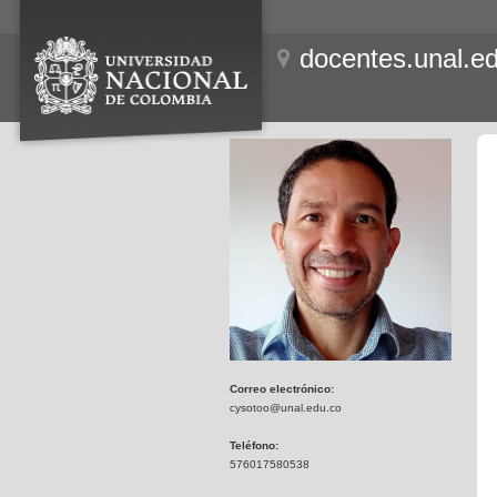
docentes.unal.e
Correo electrónico:
cysotoo@unal.edu.co
Teléfono:
576017580538