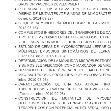
DRUG OR VACCINES DEVELOPMENT
POTENCIAL DE LAS ATPASAS TIPO P COMO DIAN
DISEÑO DE MUTANTES ATENUADOS DE MYCOBACTE
de inicio: 2014-09-22)
BIOQUÍMICA Y BIOLOGÍA MOLECULAR DE LAS MICO
2012-08-16)
COMPUESTOS INHIBIDORES DEL TRANSPORTE DE CA
TIPO P DE MYCOBACTERIUM TUBERCULOSIS, CTPF.
VIRULENCIA EN UN MODELO DE INFECCIÓN CELULAR
(
ESTUDIO DE CEPAS DE MYCOBACTERIUM LEPRAE 
MÚLTIPLES EPISODIOS SINTOMÁTICOS DE LEPRA
(Fecha de inicio: 2017-10-15)
DETERMINACIÓN DE LA MOVILIDAD MICROELECTROF
Y SU POSIBLE APLICACIÓN COMO MARCADOR DE VIR
DESRROLLO DE UNA TÉCNICA DE UTILIDAD POTENC
MICOBACTERIOSIS PRODUCIDA POR MYCOBACTERI
inicio: 2010-08-05)
CARACTERIZACIÓN DE UNA NA+ ATPASA TIP
TUBERCULOSIS Y EVALUACIÓN DE SU ACTIVIDAD BA
(Fecha de inicio: 2010-09-03)
CONSTRUCCIÓN DE MUTANTES DE MYCOBAC
DEFECTIVOS EN GENES DE ATPASAS. ESTABLECIMI
TERAPEUTICOS CON POTENCIAL ANTITUBERCULOSO
(