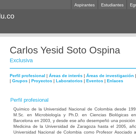
Aspirantes
Estudiantes
Eg
du.co
Carlos Yesid Soto Ospina
Exclusiva
Perfil profesional
|
Áreas de interés
|
Áreas de investigación
|
Grupos
|
Proyectos
|
Laboratorios
|
Eventos
|
Enlaces
Perfil profesional
Químico de la Universidad Nacional de Colombia desde 1992
M.Sc. en Microbiología y Ph.D. en Ciencias Biológicas e
Barcelona en 2003, y desde ese año desempeñó una posición p
Medicina de la Universidad de Zaragoza hasta el 2005, año
Universidad Nacional de Colombia como Profesor Asociado 