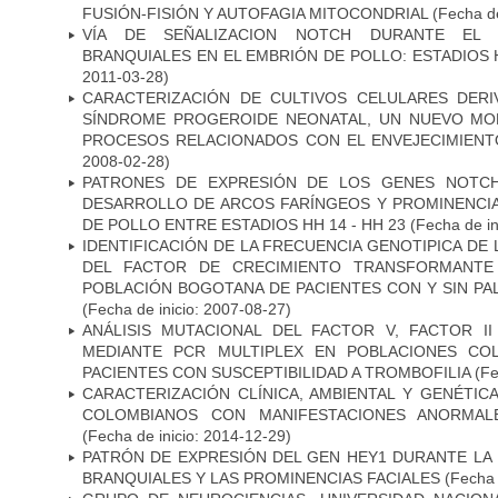
FUSIÓN-FISIÓN Y AUTOFAGIA MITOCONDRIAL
(Fecha de
VÍA DE SEÑALIZACION NOTCH DURANTE EL
BRANQUIALES EN EL EMBRIÓN DE POLLO: ESTADIOS 
2011-03-28)
CARACTERIZACIÓN DE CULTIVOS CELULARES DER
SÍNDROME PROGEROIDE NEONATAL, UN NUEVO MO
PROCESOS RELACIONADOS CON EL ENVEJECIMIEN
2008-02-28)
PATRONES DE EXPRESIÓN DE LOS GENES NOTCH
DESARROLLO DE ARCOS FARÍNGEOS Y PROMINENCIA
DE POLLO ENTRE ESTADIOS HH 14 - HH 23
(Fecha de in
IDENTIFICACIÓN DE LA FRECUENCIA GENOTIPICA DE
DEL FACTOR DE CRECIMIENTO TRANSFORMANTE 
POBLACIÓN BOGOTANA DE PACIENTES CON Y SIN PAL
(Fecha de inicio: 2007-08-27)
ANÁLISIS MUTACIONAL DEL FACTOR V, FACTOR I
MEDIANTE PCR MULTIPLEX EN POBLACIONES CO
PACIENTES CON SUSCEPTIBILIDAD A TROMBOFILIA
(Fe
CARACTERIZACIÓN CLÍNICA, AMBIENTAL Y GENÉTICA
COLOMBIANOS CON MANIFESTACIONES ANORMAL
(Fecha de inicio: 2014-12-29)
PATRÓN DE EXPRESIÓN DEL GEN HEY1 DURANTE LA
BRANQUIALES Y LAS PROMINENCIAS FACIALES
(Fecha 