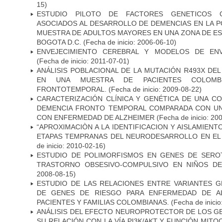
15)
ESTUDIO PILOTO DE FACTORES GENETICOS C
ASOCIADOS AL DESARROLLO DE DEMENCIAS EN LA PO
MUESTRA DE ADULTOS MAYORES EN UNA ZONA DE E
BOGOTA D.C.
(Fecha de inicio: 2006-06-10)
ENVEJECIMIENTO CEREBRAL Y MODELOS DE ENV
(Fecha de inicio: 2011-07-01)
ANÁLISIS POBLACIONAL DE LA MUTACIÓN R493X DE
EN UNA MUESTRA DE PACIENTES COLOMB
FRONTOTEMPORAL.
(Fecha de inicio: 2009-08-22)
CARACTERIZACIÓN CLÍNICA Y GENÉTICA DE UNA C
DEMENCIA FRONTO TEMPORAL COMPARADA CON UN
CON ENFERMEDAD DE ALZHEIMER
(Fecha de inicio: 20
“APROXIMACIÒN A LA IDENTIFICACION Y AISLAMIEN
ETAPAS TEMPRANAS DEL NEURODESARROLLO EN EL
de inicio: 2010-02-16)
ESTUDIO DE POLIMORFISMOS EN GENES DE SERO
TRASTORNO OBSESIVO-COMPULSIVO EN NIÑOS DE
2008-08-15)
ESTUDIO DE LAS RELACIONES ENTRE VARIANTES G
DE GENES DE RIESGO PARA ENFERMEDAD DE AL
PACIENTES Y FAMILIAS COLOMBIANAS.
(Fecha de inicio
ANÁLISIS DEL EFECTO NEUROPROTECTOR DE LOS GEN
SU RELACIÓN CON LA VÍA PI3K/AKT Y FUNCIÓN MIT