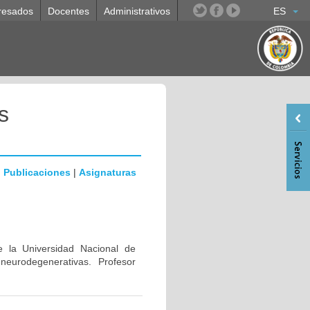
resados
Docentes
Administrativos
ES
s
|
Publicaciones
|
Asignaturas
e la Universidad Nacional de
eurodegenerativas. Profesor