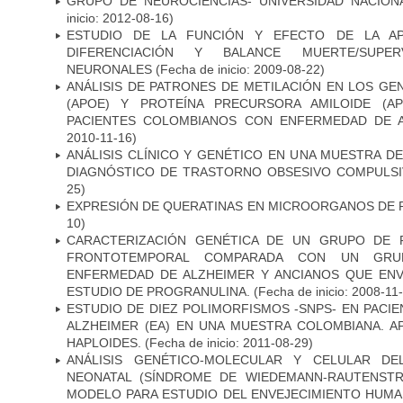
GRUPO DE NEUROCIENCIAS- UNIVERSIDAD NACION
inicio: 2012-08-16)
ESTUDIO DE LA FUNCIÓN Y EFECTO DE LA AP
DIFERENCIACIÓN Y BALANCE MUERTE/SUPE
NEURONALES
(Fecha de inicio: 2009-08-22)
ANÁLISIS DE PATRONES DE METILACIÓN EN LOS GE
(APOE) Y PROTEÍNA PRECURSORA AMILOIDE (A
PACIENTES COLOMBIANOS CON ENFERMEDAD DE 
2010-11-16)
ANÁLISIS CLÍNICO Y GENÉTICO EN UNA MUESTRA 
DIAGNÓSTICO DE TRASTORNO OBSESIVO COMPULS
25)
EXPRESIÓN DE QUERATINAS EN MICROORGANOS DE P
10)
CARACTERIZACIÓN GENÉTICA DE UN GRUPO DE 
FRONTOTEMPORAL COMPARADA CON UN GRU
ENFERMEDAD DE ALZHEIMER Y ANCIANOS QUE EN
ESTUDIO DE PROGRANULINA.
(Fecha de inicio: 2008-11
ESTUDIO DE DIEZ POLIMORFISMOS -SNPS- EN PAC
ALZHEIMER (EA) EN UNA MUESTRA COLOMBIANA. A
HAPLOIDES.
(Fecha de inicio: 2011-08-29)
ANÁLISIS GENÉTICO-MOLECULAR Y CELULAR DE
NEONATAL (SÍNDROME DE WIEDEMANN-RAUTENSTR
MODELO PARA ESTUDIO DEL ENVEJECIMIENTO HUM