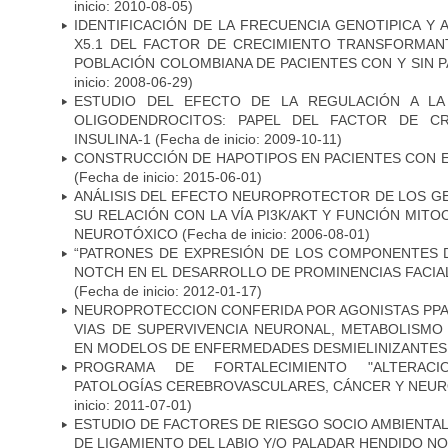
inicio: 2010-08-05)
IDENTIFICACIÓN DE LA FRECUENCIA GENOTIPICA Y 
X5.1 DEL FACTOR DE CRECIMIENTO TRANSFORMANT
POBLACIÓN COLOMBIANA DE PACIENTES CON Y SIN 
inicio: 2008-06-29)
ESTUDIO DEL EFECTO DE LA REGULACIÓN A LA
OLIGODENDROCITOS: PAPEL DEL FACTOR DE CR
INSULINA-1
(Fecha de inicio: 2009-10-11)
CONSTRUCCIÓN DE HAPOTIPOS EN PACIENTES CON 
(Fecha de inicio: 2015-06-01)
ANÁLISIS DEL EFECTO NEUROPROTECTOR DE LOS GEN
SU RELACIÓN CON LA VÍA PI3K/AKT Y FUNCIÓN MIT
NEUROTÓXICO
(Fecha de inicio: 2006-08-01)
“PATRONES DE EXPRESIÓN DE LOS COMPONENTES D
NOTCH EN EL DESARROLLO DE PROMINENCIAS FACIA
(Fecha de inicio: 2012-01-17)
NEUROPROTECCION CONFERIDA POR AGONISTAS PPAR
VIAS DE SUPERVIVENCIA NEURONAL, METABOLISMO
EN MODELOS DE ENFERMEDADES DESMIELINIZANTES
PROGRAMA DE FORTALECIMIENTO "ALTERAC
PATOLOGÍAS CEREBROVASCULARES, CÁNCER Y NEU
inicio: 2011-07-01)
ESTUDIO DE FACTORES DE RIESGO SOCIO AMBIENTAL
DE LIGAMIENTO DEL LABIO Y/O PALADAR HENDIDO N