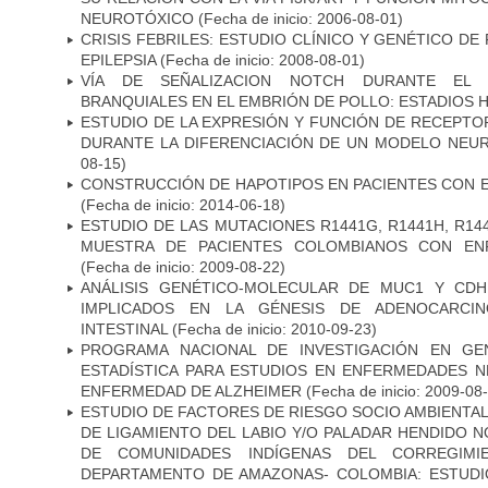
NEUROTÓXICO
(Fecha de inicio: 2006-08-01)
CRISIS FEBRILES: ESTUDIO CLÍNICO Y GENÉTICO D
EPILEPSIA
(Fecha de inicio: 2008-08-01)
VÍA DE SEÑALIZACION NOTCH DURANTE EL
BRANQUIALES EN EL EMBRIÓN DE POLLO: ESTADIOS H
ESTUDIO DE LA EXPRESIÓN Y FUNCIÓN DE RECEPTO
DURANTE LA DIFERENCIACIÓN DE UN MODELO NEU
08-15)
CONSTRUCCIÓN DE HAPOTIPOS EN PACIENTES CON 
(Fecha de inicio: 2014-06-18)
ESTUDIO DE LAS MUTACIONES R1441G, R1441H, R14
MUESTRA DE PACIENTES COLOMBIANOS CON EN
(Fecha de inicio: 2009-08-22)
ANÁLISIS GENÉTICO-MOLECULAR DE MUC1 Y CD
IMPLICADOS EN LA GÉNESIS DE ADENOCARCI
INTESTINAL
(Fecha de inicio: 2010-09-23)
PROGRAMA NACIONAL DE INVESTIGACIÓN EN GEN
ESTADÍSTICA PARA ESTUDIOS EN ENFERMEDADES NE
ENFERMEDAD DE ALZHEIMER
(Fecha de inicio: 2009-08
ESTUDIO DE FACTORES DE RIESGO SOCIO AMBIENTAL
DE LIGAMIENTO DEL LABIO Y/O PALADAR HENDIDO N
DE COMUNIDADES INDÍGENAS DEL CORREGIMI
DEPARTAMENTO DE AMAZONAS- COLOMBIA: ESTUDI