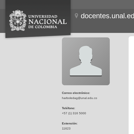
docentes.unal.e
Correo electrónico:
harboledag@unal.edu.co
Teléfono:
+57 (1) 316 5000
Extensión:
11623