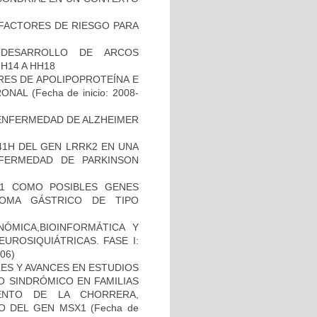
E FACTORES DE RIESGO PARA
 DESARROLLO DE ARCOS
H14 A HH18
RES DE APOLIPOPROTEÍNA E
RONAL
(Fecha de inicio: 2008-
ENFERMEDAD DE ALZHEIMER
41H DEL GEN LRRK2 EN UNA
FERMEDAD DE PARKINSON
H1 COMO POSIBLES GENES
NOMA GÁSTRICO DE TIPO
ÓMICA,BIOINFORMÁTICA Y
UROSIQUIÁTRICAS. FASE I:
-06)
ES Y AVANCES EN ESTUDIOS
O SINDRÓMICO EN FAMILIAS
ENTO DE LA CHORRERA,
O DEL GEN MSX1
(Fecha de