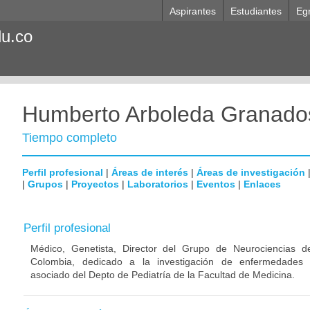
Aspirantes
Estudiantes
Eg
du.co
Humberto Arboleda Granado
Tiempo completo
Perfil profesional
|
Áreas de interés
|
Áreas de investigación
|
Grupos
|
Proyectos
|
Laboratorios
|
Eventos
|
Enlaces
Perfil profesional
Médico, Genetista, Director del Grupo de Neurociencias d
Colombia, dedicado a la investigación de enfermedades n
asociado del Depto de Pediatría de la Facultad de Medicina.