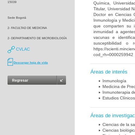
15039
Química, Universida
Titular, Universidad
Doctor en Ciencias 
Sede Bogotá
Inmunología y Medici
que comparten su in
2- FACULTAD DE MEDICINA
inmunidad a agentes 
vacunas e identifi
2- DEPARTAMENTO DE MICROBIOLOGÍA
susceptibilidad o
https://scienti.mincie
CVLAC
cod_rh=0000259942
Descargar hoja de vida
Áreas de interés
Regresar
Inmunología
Medicina de Prec
Inmunoterapia d
Estudios Clínicos
Áreas de investigac
Ciencias de la sa
Ciencias biológi