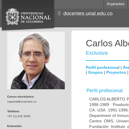
Aspirantes
docentes.unal.edu.co
Carlos Alb
Exclusiva
Perfil profesional
|
Áre
|
Grupos
|
Proyectos
Perfil profesional
Correo electrónico:
CARLOS ALBERTO PAR
caparral@unal.edu.co
1986-1989 : Posdocto
CA. USA. 1991-1996: 
Teléfono:
Department of Inmuno
+57 (1) 316 5000
Centre OMS, Univers
Fundación Instituto
Extensión: