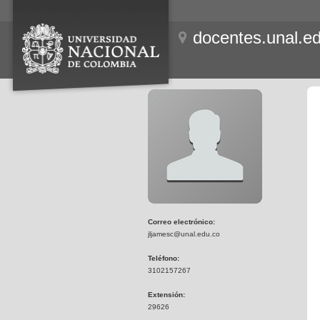
docentes.unal.e
Correo electrónico:
jljamesc@unal.edu.co
Teléfono:
3102157267
Extensión:
29626