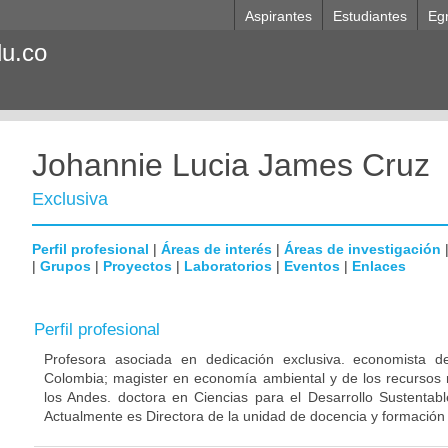
Aspirantes
Estudiantes
Eg
du.co
Johannie Lucia James Cruz
Exclusiva
Perfil profesional
|
Áreas de interés
|
Áreas de investigación
|
Grupos
|
Proyectos
|
Laboratorios
|
Eventos
|
Enlaces
Perfil profesional
Profesora asociada en dedicación exclusiva. economista d
Colombia; magister en economía ambiental y de los recursos 
los Andes. doctora en Ciencias para el Desarrollo Sustentab
Actualmente es Directora de la unidad de docencia y formación