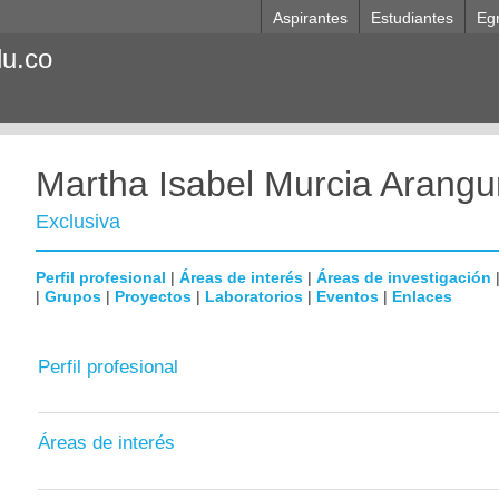
Aspirantes
Estudiantes
Eg
du.co
Martha Isabel Murcia Arangu
Exclusiva
Perfil profesional
|
Áreas de interés
|
Áreas de investigación
|
Grupos
|
Proyectos
|
Laboratorios
|
Eventos
|
Enlaces
Perfil profesional
Áreas de interés