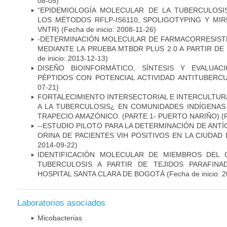
08-05)
“EPIDEMIOLOGÍA MOLECULAR DE LA TUBERCULOSI
LOS MÉTODOS RFLP-IS6110, SPOLIGOTYPING Y MIRUS
VNTR)
(Fecha de inicio: 2008-11-26)
-DETERMINACIÓN MOLECULAR DE FARMACORRESISTE
MEDIANTE LA PRUEBA MTBDR PLUS 2.0 A PARTIR D
de inicio: 2013-12-13)
DISEÑO BIOINFORMÁTICO, SÍNTESIS Y EVALUAC
PÉPTIDOS CON POTENCIAL ACTIVIDAD ANTITUBERC
07-21)
FORTALECIMIENTO INTERSECTORIAL E INTERCULTURA
A LA TUBERCULOSIS¿ EN COMUNIDADES INDÍGENAS
TRAPECIO AMAZÓNICO. (PARTE 1- PUERTO NARIÑO)
(
--ESTUDIO PILOTO PARA LA DETERMINACIÓN DE ANT
ORINA DE PACIENTES VIH POSITIVOS EN LA CIUDAD
2014-09-22)
IDENTIFICACIÓN MOLECULAR DE MIEMBROS DEL
TUBERCULOSIS A PARTIR DE TEJIDOS PARAFIN
HOSPITAL SANTA CLARA DE BOGOTÁ
(Fecha de inicio: 
Laboratorios asociados
Micobacterias