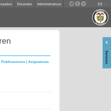
resados
Docentes
Administrativos
ES
ren
|
Publicaciones
|
Asignaturas