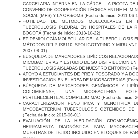
CARCELARIA INTERNA EN LA CÁRCEL LA PICOTA D
CONVENIO DE COOPERACIÓN TÉCNICA ENTRE EL MIN
SOCIAL (MPS) Y LA OPS/OMS
(Fecha de inicio: 2011-06-1
--UTILIDAD DE METODOS MOLECULARES EN 
TUBERCULOSIS PLEURAL EN HOSPITALES DE LA R
BOGOTÁ
(Fecha de inicio: 2013-10-22)
EPIDEMIOLOGÍA MOLECULAR DE LA TUBERCULOSIS E
MÉTODOS RFLP-IS6110, SPOLIGOTYPING Y MIRU-VNTR"
2007-08-01)
BÚSQUEDA DE MARCADORES LIPÍDICOS RELACIONADO
MICOBACTERIAS Y ESTUDIO DE SU DISTRIBUCION E
TUBERCULOSIS AISLADAS DE NUESTRO ENTORNO
(Fec
APOYO A ESTUDIANTES DE PRE Y POSGRADO Y A DO
INVESTIGACION EN EL AREA DE MICOBACTERIAS
(Fecha
BÚSQUEDA DE MARCADORES GENÓMICOS Y LIPÍD
COLOMBIENSE, UNA MICOBACTERIA POTEN
PERTENECIENTE AL COMPLEJO MAC
(Fecha de inicio: 
CARACTERIZACIÓN FENOTÍPICA Y GENOTÍPÌCA D
MYCOBACTERIUM TUBERCULOSIS OBTENIDOS DE I
(Fecha de inicio: 2015-06-01)
EVALUACIÓN DE LA HIBRIDACIÓN CROMOGÉNIC
HERRAMIENTA DIAGNÓSTICA PARA MYCOBACTE
MUESTRAS DE TEJIDO INCLUIDO EN BLOQUES DE PAR